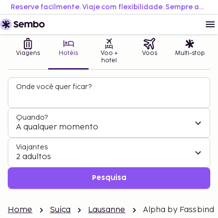
Reserve facilmente. Viaje com flexibilidade. Sempre ao melhor preço.
Viagens
Hotéis
Voo +
Voos
Multi-stop
hotel
Onde você quer ficar?
Quando?
A qualquer momento
Viajantes
2 adultos
Pesquisa
Home
Suíça
Lausanne
Alpha by Fassbind