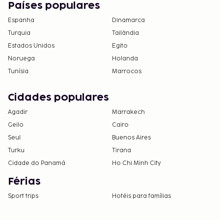
Países populares
Espanha
Dinamarca
Turquia
Tailândia
Estados Unidos
Egito
Noruega
Holanda
Tunísia
Marrocos
Cidades populares
Agadir
Marrakech
Geilo
Cairo
Seul
Buenos Aires
Turku
Tirana
Cidade do Panamá
Ho Chi Minh City
Férias
Sport trips
Hotéis para famílias