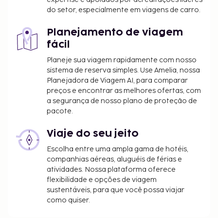
Estadia de animais de estimação: 7 EUR por
do setor, especialmente em viagens de carro.
animal, por noite + 60 EUR (taxa de limpeza
única)
Planejamento de viagem
Os animais de serviço estão isentos de taxas
fácil
Taxa de cadeira para bebés: 6 EUR por estadia
Planeje sua viagem rapidamente com nosso
Taxa de utilização de toalhas: 8 EUR por pessoa,
sistema de reserva simples. Use Amelia, nossa
por estadia. Em alternativa, os clientes podem
Planejadora de Viagem AI, para comparar
trazer as suas de casa.
preços e encontrar as melhores ofertas, com
a segurança de nosso plano de proteção de
A lista anterior pode não estar completa. As taxas e
pacote.
os depósitos podem não incluir impostos e estão
sujeitos a alterações.
Viaje do seu jeito
Devido às regulamentações nacionais, as
Escolha entre uma ampla gama de hotéis,
transações em numerário neste alojamento
companhias aéreas, aluguéis de férias e
não poderão exceder 1000 EUR. Para mais
atividades. Nossa plataforma oferece
informações, contacte o alojamento através
flexibilidade e opções de viagem
dos dados que constam na confirmação de
sustentáveis, para que você possa viajar
como quiser.
reserva.
A piscina sazonal estará aberta de 18 de abril a