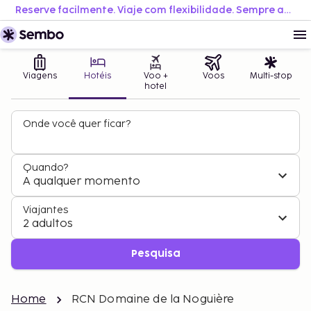
Reserve facilmente. Viaje com flexibilidade. Sempre ao melhor preço.
Viagens
Hotéis
Voo +
Voos
Multi-stop
hotel
Onde você quer ficar?
Quando?
A qualquer momento
Viajantes
2 adultos
Pesquisa
Home
RCN Domaine de la Noguière