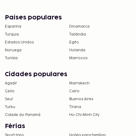
01 de outubro.
Este alojamento aceita animais de estimação
Países populares
apenas em quartos específicos (a estadia está
sujeita a custos adicionais, discriminados na
Espanha
Dinamarca
secção "Taxas"). Os clientes podem solicitar um
Turquia
Tailândia
destes quartos contactando o alojamento
Estados Unidos
Egito
diretamente, utilizando as informações de
Noruega
Holanda
contacto que constam na sua confirmação de
Tunísia
Marrocos
reserva.
Cidades populares
Agadir
Marrakech
Geilo
Cairo
Seul
Buenos Aires
Turku
Tirana
Cidade do Panamá
Ho Chi Minh City
Férias
Sport trips
Hotéis para famílias