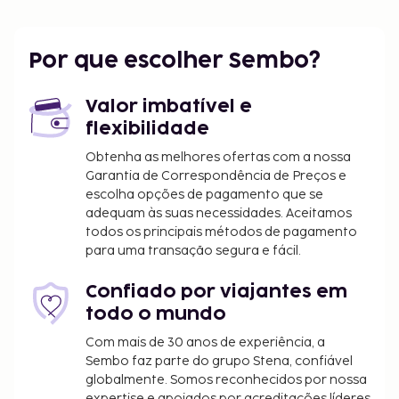
A receção está aberta durante um horário limitado.
Há estacionamento grátis no local. Participe nas
várias atividades recreativas do local, incluindo uma
Por que escolher Sembo?
piscina exterior sazonal, ou aprecie soberbas vistas
a partir da açoteia. O espaço dispõe também de
Valor imbatível e
Wi-fi grátis e de apoio para excursões/compra de
flexibilidade
bilhetes. RCN Domaine de la Noguière dispõe de
snack-bar/pastelaria. Termine o dia com uma
Obtenha as melhores ofertas com a nossa
bebida refrescante no bar junto à piscina.
Garantia de Correspondência de Preços e
escolha opções de pagamento que se
O alojamento irá solicitar-lhe o pagamento dos
adequam às suas necessidades. Aceitamos
seguintes custos. Podem incluir os impostos
todos os principais métodos de pagamento
aplicáveis:
para uma transação segura e fácil.
Imposto municipal: 0.86 EUR por pessoa, por
Confiado por viajantes em
noite. Este imposto não é aplicado a crianças
todo o mundo
com menos de 18 anos.
Com mais de 30 anos de experiência, a
Incluímos todas as taxas que o alojamento nos
Sembo faz parte do grupo Stena, confiável
comunicou.
globalmente. Somos reconhecidos por nossa
expertise e apoiados por acreditações líderes