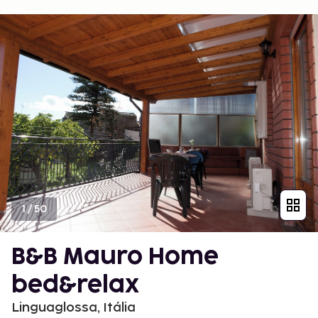
1
/
50
B&B Mauro Home
bed&relax
Linguaglossa, Itália