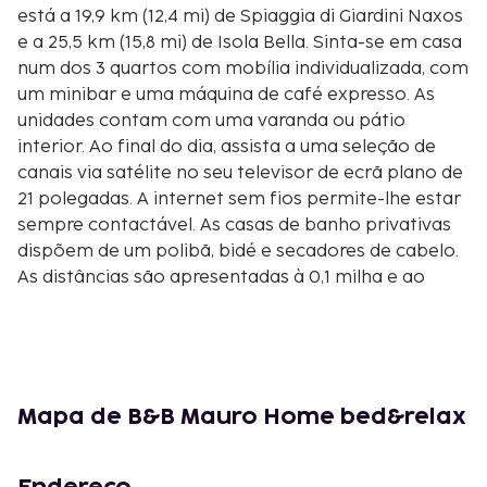
está a 19,9 km (12,4 mi) de Spiaggia di Giardini Naxos
e a 25,5 km (15,8 mi) de Isola Bella. Sinta-se em casa
num dos 3 quartos com mobília individualizada, com
um minibar e uma máquina de café expresso. As
unidades contam com uma varanda ou pátio
interior. Ao final do dia, assista a uma seleção de
canais via satélite no seu televisor de ecrã plano de
21 polegadas. A internet sem fios permite-lhe estar
sempre contactável. As casas de banho privativas
dispõem de um polibã, bidé e secadores de cabelo.
As distâncias são apresentadas à 0,1 milha e ao
quilómetro mais próximo.
Chiesa San Francesco di Paola - 0,1 km/0,1 mi
Vinícola Vivera - 1,5 km/0,9 mi
Monte Etna - 2,1 km/1,3 mi
Clube de Golfe Il Picciolo - 4,2 km/2,6 mi
Mapa de B&B Mauro Home bed&relax
Gambino Vini - 6,3 km/3,9 mi
Santuario di Santa Maria di Vena - 8,8 km/5,5 mi