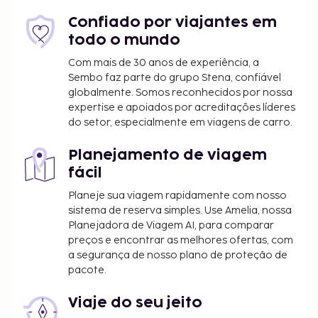
neste bed & breakfast. O sol e as ondas ficam a uma
curta viagem de autocarro, disponibilizado pelo
Confiado por viajantes em
hotel. Comece as suas manhãs da melhor forma
todo o mundo
com um pequeno-almoço buffet grátis, servido
Com mais de 30 anos de experiência, a
diariamente entre as 8:00 e as 9:30.
Sembo faz parte do grupo Stena, confiável
globalmente. Somos reconhecidos por nossa
O alojamento irá solicitar-lhe o pagamento dos
expertise e apoiados por acreditações líderes
seguintes custos. Podem incluir os impostos
do setor, especialmente em viagens de carro.
aplicáveis:
Imposto municipal: 1.50 EUR por pessoa, por
Planejamento de viagem
noite. Este imposto não é aplicado a crianças
fácil
com menos de 12 anos.
Planeje sua viagem rapidamente com nosso
sistema de reserva simples. Use Amelia, nossa
Incluímos todas as taxas que o alojamento nos
Planejadora de Viagem AI, para comparar
comunicou.
preços e encontrar as melhores ofertas, com
Berço: 10.0 EUR por noite
a segurança de nosso plano de proteção de
pacote.
Cama desdobrável: 20.0 EUR por noite
A lista anterior pode não estar completa. As taxas e
Viaje do seu jeito
os depósitos podem não incluir impostos e estão