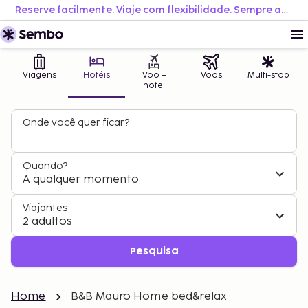
Reserve facilmente. Viaje com flexibilidade. Sempre ao melhor preço.
Viagens
Hotéis
Voo +
Voos
Multi-stop
hotel
Onde você quer ficar?
Quando?
A qualquer momento
Viajantes
2 adultos
Pesquisa
Home
B&B Mauro Home bed&relax