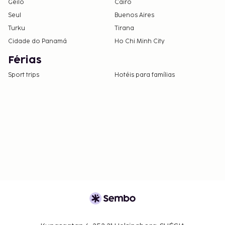
Geilo
Cairo
O alojamento dispõe de quartos
Seul
Buenos Aires
contíguos/comunicantes, sujeitos a
Turku
Tirana
disponibilidade. Contacte diretamente o
Cidade do Panamá
Ho Chi Minh City
alojamento através do número de telefone
incluído na confirmação de reserva.
Férias
Sport trips
Hotéis para famílias