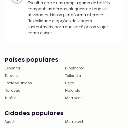
Escolha entre uma ampla gama de hotéis,
sujeitos a alterações.
companhias aéreas, aluguéis de férias e
atividades. Nossa plataforma oferece
Todas as pessoas alojadas, incluindo crianças,
flexibilidade e opções de viagem
deverão estar presentes durante o registo de
sustentáveis, para que você possa viajar
entrada e exibir o respetivo documento de
como quiser.
identificação ou passaporte.
Devido às regulamentações nacionais, as
transações em numerário neste alojamento
não poderão exceder 5000 EUR. Para mais
Países populares
informações, contacte o alojamento através
Espanha
Dinamarca
dos dados que constam na confirmação de
Turquia
Tailândia
reserva.
Estados Unidos
Egito
A piscina sazonal estará aberta de 18 de maio a
Noruega
31 de outubro.
Holanda
Terá de efetuar uma reserva se quiser jogar
Tunísia
Marrocos
golfe. As reservas poderão ser efetuadas
contactando Este bed & breakfast antes da
Cidades populares
chegada, utilizando as informações que
Agadir
Marrakech
constam na sua confirmação de reserva.