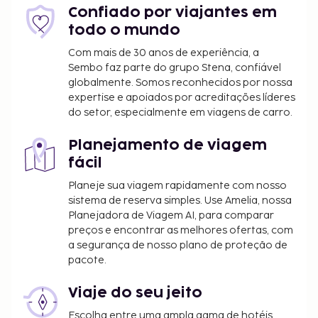
churrasqueiras. Para recarregar baterias, dirija-se ao
Confiado por viajantes em
restaurante deste apartamento em condomínio.
todo o mundo
O alojamento irá solicitar-lhe o pagamento dos
Com mais de 30 anos de experiência, a
seguintes custos. Podem incluir os impostos
Sembo faz parte do grupo Stena, confiável
globalmente. Somos reconhecidos por nossa
aplicáveis:
expertise e apoiados por acreditações líderes
As taxas de limpeza variam consoante a
do setor, especialmente em viagens de carro.
duração da estadia e a unidade
Planejamento de viagem
Incluímos todas as taxas que o alojamento nos
fácil
comunicou.
Planeje sua viagem rapidamente com nosso
Tarifa de estacionamento: 60 USD por dia
sistema de reserva simples. Use Amelia, nossa
Tarifa de estacionamento prolongado: 60 USD
Planejadora de Viagem AI, para comparar
por dia
preços e encontrar as melhores ofertas, com
Berços disponíveis
a segurança de nosso plano de proteção de
pacote.
A lista anterior pode não estar completa. As taxas e
os depósitos podem não incluir impostos e estão
Viaje do seu jeito
sujeitos a alterações.
Escolha entre uma ampla gama de hotéis,