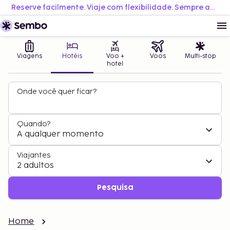
Reserve facilmente. Viaje com flexibilidade. Sempre ao melhor preço.
Viagens
Hotéis
Voo +
Voos
Multi-stop
hotel
Onde você quer ficar?
Quando?
A qualquer momento
Viajantes
2 adultos
Pesquisa
Home