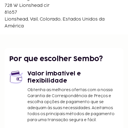
Chaos Canyon - 1,5 km/0,9 mi
728 W Lionshead cir
Sonnenalp - 1,5 km/0,9 mi
81657
Gerald Ford Amphitheater - 1,5 km/0,9 mi
Lionshead, Vail, Colorado, Estados Unidos da
Vail Farmers' Market - 1,7 km/1,1 mi
América
Os aeroportos mais próximos são:
Vail, Colorado (EGE-Aeroporto Regional de Eagle
County) - 55 km/34,2 mi
Broomfield, Colorado (BJC-Rocky Mountain
Por que escolher Sembo?
Metropolitan) - 173,9 km/108 mi
Aeroporto Internacional de Denver (DEN) - 195,1
Valor imbatível e
km/121,2 mi
flexibilidade
As principais comodidades incluem uma lavandaria,
Obtenha as melhores ofertas com a nossa
multibanco/serviços bancários e elevador. Há
Garantia de Correspondência de Preços e
estacionamento no local. Descubra o leque de
escolha opções de pagamento que se
entretenimento e lazer ao seu dispor, incluindo uma
adequam às suas necessidades. Aceitamos
piscina interior, um campo de ténis exterior e uma
todos os principais métodos de pagamento
sala de fitness. Entre as facilidades adicionais
para uma transação segura e fácil.
contam-se Wi-fi grátis, armazenamento de esquis e