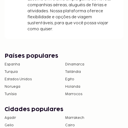
As crianças não pagam quando dormem no
companhias aéreas, aluguéis de férias e
atividades. Nossa plataforma oferece
quarto dos pais ou tutor, utilizando a(s) cama(s)
flexibilidade e opções de viagem
existentes.
sustentáveis, para que você possa viajar
como quiser.
Países populares
Espanha
Dinamarca
Turquia
Tailândia
Estados Unidos
Egito
Noruega
Holanda
Tunísia
Marrocos
Cidades populares
Agadir
Marrakech
Geilo
Cairo