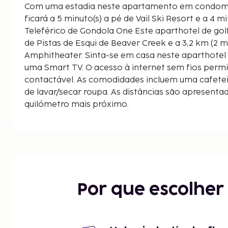
Com uma estadia neste apartamento em condomíni
ficará a 5 minuto(s) a pé de Vail Ski Resort e a 4 m
Teleférico de Gondola One Este aparthotel de golfe
de Pistas de Esqui de Beaver Creek e a 3,2 km (2 mi
Amphitheater. Sinta-se em casa neste aparthotel 
uma Smart TV. O acesso à internet sem fios perm
contactável. As comodidades incluem uma cafete
de lavar/secar roupa. As distâncias são apresentad
quilómetro mais próximo.
Adventure Ridge - 0,3 km/0,2 mi
Vail Ski Resort - 0,4 km/0,2 mi
The Arrabelle at Vail Square - 0,4 km/0,3 mi
Eagle Bahn Gondola - 0,5 km/0,3 mi
Born Free Express Lift - 0,6 km/0,4 mi
Vail Recreation Path - 0,7 km/0,4 mi
Por que escolhe
Grand Traverse - 0,8 km/0,5 mi
John A. Dobson Ice Arena - 0,9 km/0,6 mi
The Steadman Clinic - 1 km/0,6 mi