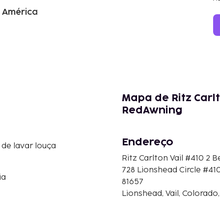
a América
Mapa de Ritz Carl
RedAwning
Endereço
de lavar louça
Ritz Carlton Vail #410 
728 Lionshead Circle #41
ia
81657
Lionshead, Vail, Colorad