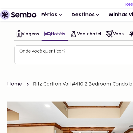
Res
Férias
Destinos
Minhas v
Viagens
Hotéis
Voo + hotel
Voos
Onde você quer ficar?
Home
Ritz Carlton Vail #410 2 Bedroom Condo 