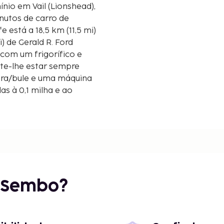
o em Vail (Lionshead),
inutos de carro de
 está a 18,5 km (11,5 mi)
) de Gerald R. Ford
com um frigorífico e
ite-lhe estar sempre
ira/bule e uma máquina
as à 0,1 milha e ao
r Sembo?