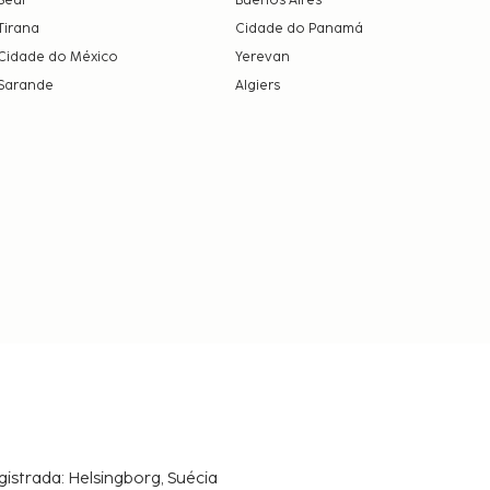
Seul
Buenos Aires
Tirana
Cidade do Panamá
Cidade do México
Yerevan
Sarande
Algiers
gistrada: Helsingborg, Suécia