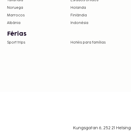
Tailândia
Estados Unidos
Noruega
Holanda
Marrocos
Finlândia
Albânia
Indonésia
Férias
Sport trips
Hotéis para famílias
Kungsgatan 6, 252 21 Helsin