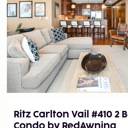
Ritz Carlton Vail #410 
Condo by RedAwning