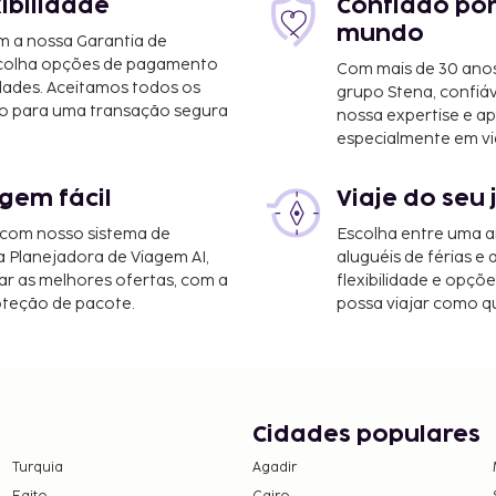
xibilidade
Confiado por
mundo
m a nossa Garantia de
scolha opções de pagamento
Com mais de 30 anos
dades. Aceitamos todos os
grupo Stena, confiá
o para uma transação segura
nossa expertise e ap
especialmente em vi
gem fácil
Viaje do seu 
ounty) - 54,9 km/34,1 mi
litan) - 167,6 km/104,1
 com nosso sistema de
Escolha entre uma a
a Planejadora de Viagem AI,
aluguéis de férias e
m/121,2 mi
r as melhores ofertas, com a
flexibilidade e opçõ
oteção de pacote.
possa viajar como qu
e lazer ao seu dispor,
 exterior e uma sala de
rto dos pais ou tutor,
Cidades populares
em numerário em todas
Turquia
Agadir