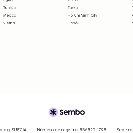
Egito
Cairo
Tunísia
Turku
México
Ho Chi Minh City
Vietnã
Hanói
gborg, SUÉCIA
Número de registro: 556529-1795
Sede re