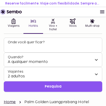
Reserve facilmente. Viaje com flexibilidade. Sempre ao melhor preço.
Viagens
Hotéis
Voo +
Voos
Multi-stop
hotel
Onde você quer ficar?
Quando?
A qualquer momento
Viajantes
2 adultos
Pesquisa
Home
Palm Golden Luangprabang Hotel