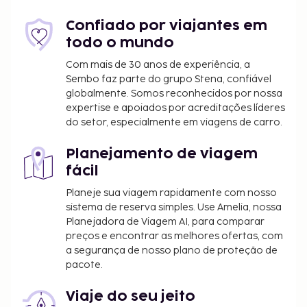
de janeiro e 19 de dezembro.
O alojamento dispõe de quartos
Confiado por viajantes em
contíguos/comunicantes, sujeitos a
todo o mundo
disponibilidade. Contacte diretamente o
Com mais de 30 anos de experiência, a
alojamento através do número de telefone
Sembo faz parte do grupo Stena, confiável
incluído na confirmação de reserva.
globalmente. Somos reconhecidos por nossa
expertise e apoiados por acreditações líderes
do setor, especialmente em viagens de carro.
Planejamento de viagem
fácil
Planeje sua viagem rapidamente com nosso
sistema de reserva simples. Use Amelia, nossa
Planejadora de Viagem AI, para comparar
preços e encontrar as melhores ofertas, com
a segurança de nosso plano de proteção de
pacote.
Viaje do seu jeito