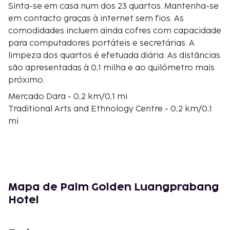
Sinta-se em casa num dos 23 quartos. Mantenha-se
em contacto graças à internet sem fios. As
comodidades incluem ainda cofres com capacidade
para computadores portáteis e secretárias. A
limpeza dos quartos é efetuada diária. As distâncias
são apresentadas à 0,1 milha e ao quilómetro mais
próximo.
Mercado Dara - 0,2 km/0,1 mi
Traditional Arts and Ethnology Centre - 0,2 km/0,1
mi
Wat Mai - 0,5 km/0,3 mi
Mercado Matinal - 0,5 km/0,3 mi
Jardim Botânico Pha Tad Ke - 0,6 km/0,3 mi
Wat Ho Pha Bang - 0,6 km/0,4 mi
Mekong - 0,6 km/0,4 mi
Mapa de Palm Golden Luangprabang
Museu di Palácio Real (Haw Kham) - 0,6 km/0,4 mi
Hotel
Wat Pa Huak - 0,7 km/0,4 mi
Vat Visounarath - 0,7 km/0,4 mi