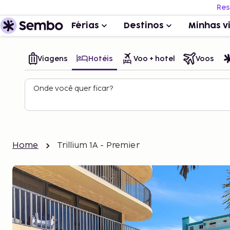
Res
Férias
Destinos
Minhas v
Viagens
Hotéis
Voo + hotel
Voos
Onde você quer ficar?
Home
Trillium 1A - Premier