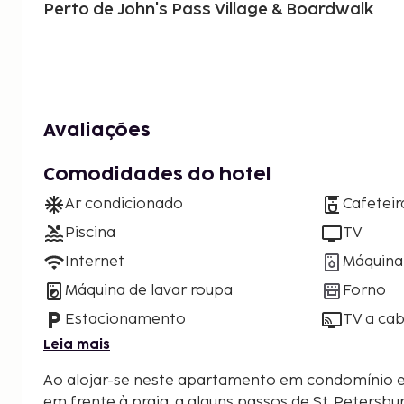
Perto de John's Pass Village & Boardwalk
Avaliações
Comodidades do hotel
Ar condicionado
Cafeteir
Piscina
TV
Internet
Máquina 
Máquina de lavar roupa
Forno
Estacionamento
TV a cab
Leia mais
Ao alojar-se neste apartamento em condomínio e
em frente à praia, a alguns passos de St. Petersb