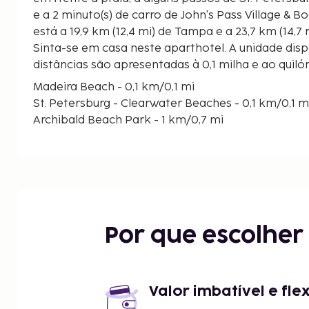
e a 2 minuto(s) de carro de John's Pass Village & Boardwalk. Est
está a 19,9 km (12,4 mi) de Tampa e a 23,7 km (14,7
Sinta-se em casa neste aparthotel. A unidade dis
distâncias são apresentadas à 0,1 milha e ao qui
Madeira Beach - 0,1 km/0,1 mi
St. Petersburg - Clearwater Beaches - 0,1 km/0,1 m
Archibald Beach Park - 1 km/0,7 mi
Madeira Beach Dog Park - 1,5 km/0,9 mi
John's Pass Village & Boardwalk - 1,5 km/0,9 mi
Marina de Hubbards - 1,8 km/1,1 mi
Belleair Beach - 1,9 km/1,2 mi
St. Petersburg Municipal Beach at Treasure Island 
Bay Pines VA Medical Center - 4,4 km/2,7 mi
Por que escolhe
War Veteran Memorial Park - 5,1 km/3,1 mi
Treasure Island Golf, Tennis & Recreation Center -
Sunset Beach - 5,8 km/3,6 mi
Centro de Seminole - 6,3 km/3,9 mi
Valor imbatível e fle
Treasure Island Fun Center - 6,4 km/4 mi