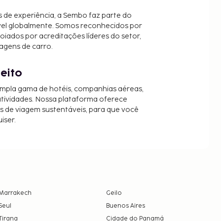
 de experiência, a Sembo faz parte do
vel globalmente. Somos reconhecidos por
oiados por acreditações líderes do setor,
agens de carro.
jeito
mpla gama de hotéis, companhias aéreas,
 atividades. Nossa plataforma oferece
es de viagem sustentáveis, para que você
iser.
Marrakech
Geilo
Seul
Buenos Aires
Tirana
Cidade do Panamá