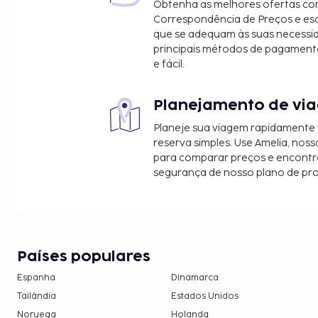
Obtenha as melhores ofertas co
Lake Seminole Park - 6,9 km/4,3 mi
Correspondência de Preços e e
Os aeroportos mais próximos são:
que se adequam às suas necessi
São Petersburgo, Florida (PIE-Aeroporto Internaci
principais métodos de pagament
e fácil.
Clearwater) - 24,7 km/15,3 mi
St. Petersburg, FL (Aeroporto Albert Whitted - SPG)
Tampa, Florida (TPA-Aeroporto Internacional de T
Planejamento de via
Tampa, FL (TPF-Peter O. Knight) - 47,6 km/29,6 mi
Planeje sua viagem rapidamente
Há estacionamento grátis no local.
reserva simples. Use Amelia, noss
para comparar preços e encontra
segurança de nosso plano de pr
Países populares
Espanha
Dinamarca
Tailândia
Estados Unidos
Noruega
Holanda