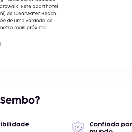
e aparthotel
 mi) de Clearwater Beach.
põe de uma varanda. As
lómetro mais próximo.
i
- 2,2 km/1,4 mi
r Sembo?
 5,5 km/3,4 mi
xibilidade
Confiado por
mundo