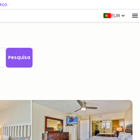
eço.
EUR
Pesquisa