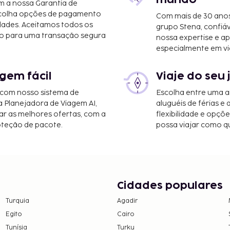
m a nossa Garantia de
scolha opções de pagamento
Com mais de 30 anos
dades. Aceitamos todos os
grupo Stena, confiá
onal de St. Petersburg-
o para uma transação segura
nossa expertise e ap
especialmente em vi
 - 18,9 km/11,7 mi
ampa) - 43,1 km/26,8 mi
gem fácil
Viaje do seu 
 com nosso sistema de
Escolha entre uma a
a Planejadora de Viagem AI,
aluguéis de férias e
r as melhores ofertas, com a
flexibilidade e opçõ
oteção de pacote.
possa viajar como qu
Cidades populares
Turquia
Agadir
Egito
Cairo
Tunísia
Turku