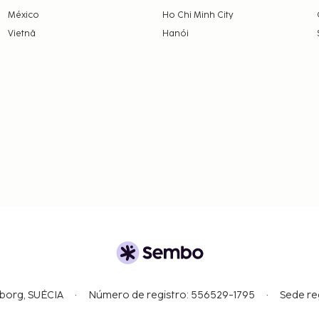
México
Ho Chi Minh City
Vietnã
Hanói
gborg, SUÉCIA
Número de registro: 556529-1795
Sede re