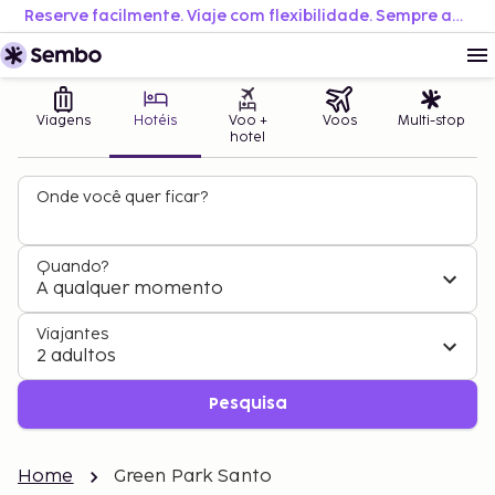
Reserve facilmente. Viaje com flexibilidade. Sempre ao melhor preço.
Viagens
Hotéis
Voo +
Voos
Multi-stop
hotel
Onde você quer ficar?
Quando?
A qualquer momento
Viajantes
2 adultos
Pesquisa
Home
Green Park Santo