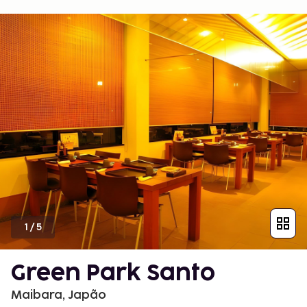
1
/
5
Green Park Santo
Maibara, Japão