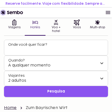
Reserve facilmente. Viaje com flexibilidade. Sempre ao melhor preço.
Viagens
Hotéis
Voo +
Voos
Multi-stop
hotel
Onde você quer ficar?
Quando?
A qualquer momento
Viajantes
2 adultos
Pesquisa
Home
Zum Bayrischen Wirt