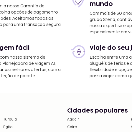
mundo
m a nossa Garantia de
scolha opções de pagamento
Com mais de 30 anos
dades. Aceitamos todos os
grupo Stena, confiá
o para uma transação segura
nossa expertise e ap
especialmente em vi
th Lakes, Califórnia
gem fácil
Viaje do seu 
 com nosso sistema de
Escolha entre uma a
imento à sua disposição,
a Planejadora de Viagem AI,
aluguéis de férias e
de fitness.
r as melhores ofertas, com a
flexibilidade e opçõ
 animais de estimação
oteção de pacote.
possa viajar como qu
as e os depósitos podem
rto dos pais ou tutor,
Cidades populares
Turquia
Agadir
em numerário em todas
Egito
Cairo