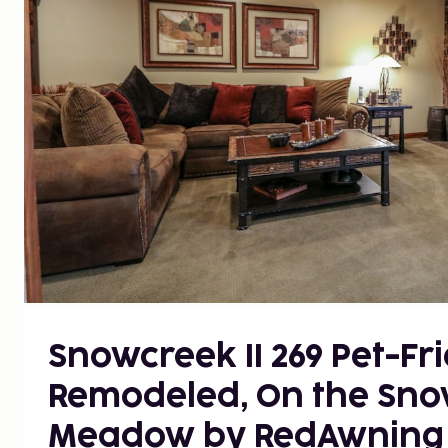
Snowcreek II 269 Pet-Fri
Remodeled, On the Sn
Meadow by RedAwning