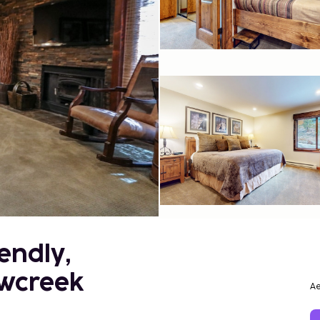
endly,
owcreek
Ae