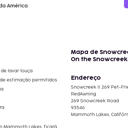
 da América
Mapa de Snowcreek
On the Snowcree
de lavar louça
Endereço
 de estimação permitidos
Snowcreek II 269 Pet-Fr
ia
RedAwning
269 Snowcreek Road
ra
93546
Mammoth Lakes, Califórn
m Mammoth Lakes, ficará