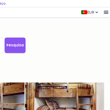
eço.
EUR
Pesquisa