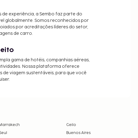
 de experiência, a Sembo faz parte do
vel globalmente. Somos reconhecidos por
oiados por acreditações líderes do setor,
agens de carro.
jeito
mpla gama de hotéis, companhias aéreas,
 atividades. Nossa plataforma oferece
es de viagem sustentáveis, para que você
iser.
Marrakech
Geilo
Seul
Buenos Aires