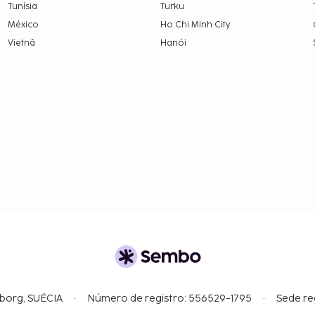
Tunísia
Turku
México
Ho Chi Minh City
Vietnã
Hanói
gborg, SUÉCIA
Número de registro: 556529-1795
Sede re