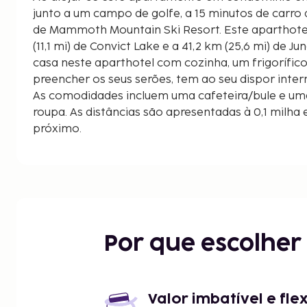
junto a um campo de golfe, a 15 minutos de car
de Mammoth Mountain Ski Resort. Este aparthotel de golfe está a 17,8 km
(11,1 mi) de Convict Lake e a 41,2 km (25,6 mi) de J
casa neste aparthotel com cozinha, um frigorífic
preencher os seus serões, tem ao seu dispor inter
As comodidades incluem uma cafeteira/bule e um
roupa. As distâncias são apresentadas à 0,1 milha
próximo.
Snowcreek Golf Course - 0,9 km/0,6 mi
Teleférico Eagle Express - 1,4 km/0,9 mi
Magic Carpet - 1,5 km/0,9 mi
Campo de Golfe de Sierra Star - 1,9 km/1,2 mi
Mammoth Hospital - 2,3 km/1,4 mi
Edison Theater - 2,5 km/1,5 mi
Por que escolhe
Mammoth Ski Museum - 2,5 km/1,5 mi
Village Gondola Station - 2,9 km/1,8 mi
Mammoth Lakes Welcome Center - 3 km/1,9 mi
Teleférico Chair 8 - 3,6 km/2,2 mi
Valor imbatível e fle