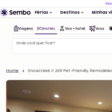
Res
Férias
Destinos
Minhas v
Viagens
Hotéis
Voo + hotel
Voos
Onde você quer ficar?
Home
Snowcreek II 269 Pet-Friendly, Remodel