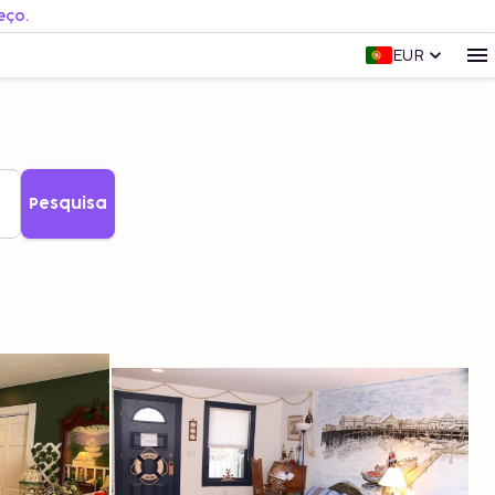
eço.
EUR
Pesquisa