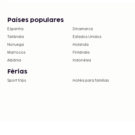
diariamente entre as 8:00 e as 10:00.
Estadia de animais de estimação: 45 USD por 
Os animais de serviço estão isentos de taxas
Países populares
A lista anterior pode não estar completa. As tax
Espanha
Dinamarca
não incluir impostos e estão sujeitos a alterações.
Tailândia
Estados Unidos
Noruega
Holanda
Marrocos
Finlândia
Albânia
Indonésia
Férias
Sport trips
Hotéis para famílias