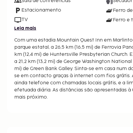
Sala de conferências
Secador
Estacionamento
Ferro de
TV
Ferro e 
Leia mais
Com uma estadia Mountain Quest Inn em Marlinton
parque estatal, a 26,5 km (16,5 mi) de Ferrovia Pan
km (12,4 mi) de Huntersville Presbyterian Church. Este bed & breakfast está
a 21,2 km (13,2 mi) de George Washington National 
mi) de Green Bank Galley. Sinta-se em casa num d
se em contacto graças à internet com fios grátis
ainda telefone com chamadas locais grátis, e a li
efetuada diária. As distâncias são apresentadas à 
mais próximo.
Huntersville Presbyterian Church - 19,9 km/12,4 mi
George Washington National Forest - 21,2 km/13,2
Green Bank Galley - 22,2 km/13,8 mi
Green Bank Library - 22,7 km/14,1 mi