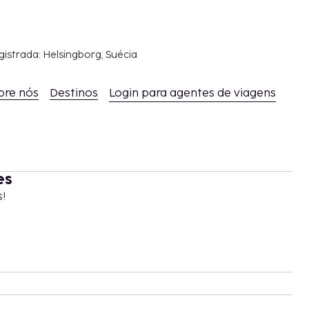
gistrada: Helsingborg, Suécia
bre nós
Destinos
Login para agentes de viagens
es
s!