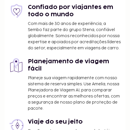
Depósito em numerário: 5500 TRY por
Confiado por viajantes em
alojamento e por dia
todo o mundo
Incluímos todas as taxas que o alojamento nos
Com mais de 30 anos de experiência, a
comunicou.
Sembo faz parte do grupo Stena, confiável
globalmente. Somos reconhecidos por nossa
A piscina sazonal estará aberta de 15 de maio a
expertise e apoiados por acreditações líderes
15 de agosto.
do setor, especialmente em viagens de carro.
Planejamento de viagem
fácil
Planeje sua viagem rapidamente com nosso
sistema de reserva simples. Use Amelia, nossa
Planejadora de Viagem AI, para comparar
preços e encontrar as melhores ofertas, com
a segurança de nosso plano de proteção de
pacote.
Viaje do seu jeito