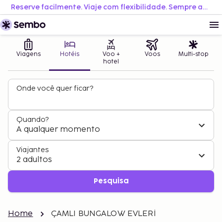
Reserve facilmente. Viaje com flexibilidade. Sempre ao melhor preço.
Viagens
Hotéis
Voo +
Voos
Multi-stop
hotel
Onde você quer ficar?
Quando?
A qualquer momento
Viajantes
2 adultos
Pesquisa
Home
ÇAMLI BUNGALOW EVLERİ