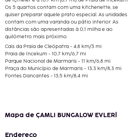
de İçmeler e a 10,7 km (6,7 mi) de Praia de İncekum.
Os 5 quartos contam com uma kitchenette, se
quiser preparar aquele prato especial. As unidades
contam com uma varanda ou pátio interior. As
distâncias são apresentadas à 0,1 milha e ao
quilómetro mais próximo.
Cais da Praia de Cleópatra - 4,8 km/3 mi
Praia de İncekum - 10,7 km/6,7 mi
Parque Nacional de Marmaris - 11 km/6,8 mi
Praça do Município de Marmaris - 13,3 km/8,3 mi
Fontes Dancantes - 13,5 km/8,4 mi
Grande Bazar de Marmaris - 13,5 km/8,4 mi
Mesquita Eski İbrahim Ağa - 13,7 km/8,5 mi
Parque de Ataturk - 13,7 km/8,5 mi
Centro Comercial Netsel Marmaris Marina - 13,8
km/8,6 mi
Mapa de ÇAMLI BUNGALOW EVLERİ
Praia de Marmaris - 13,8 km/8,6 mi
Mercado de Quinta-feira de Marmaris - 13,8 km/8,6
mi
Endereço