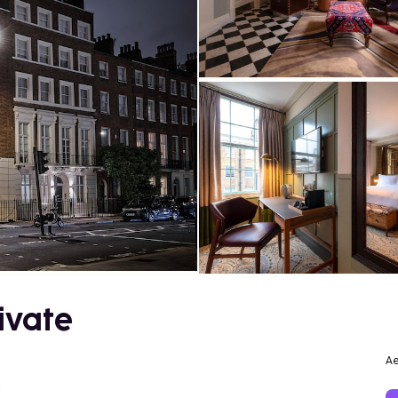
ivate
Ae
o