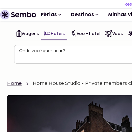
Res
Férias
Destinos
Minhas v
Viagens
Hotéis
Voo + hotel
Voos
Onde você quer ficar?
Home
Home House Studio - Private members c