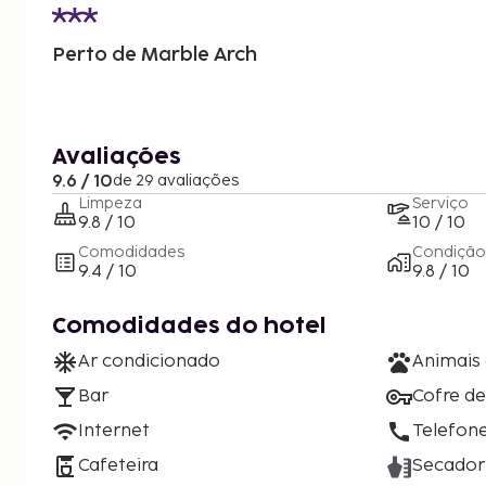
Perto de Marble Arch
Avaliações
9.6 / 10
de 29 avaliações
Limpeza
Serviço
9.8 / 10
10 / 10
Comodidades
Condição
9.4 / 10
9.8 / 10
Comodidades do hotel
Ar condicionado
Animais
Bar
Cofre d
Internet
Telefon
Cafeteira
Secador