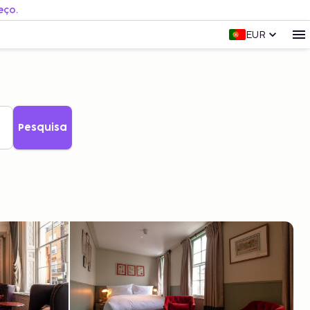
eço.
EUR
Pesquisa