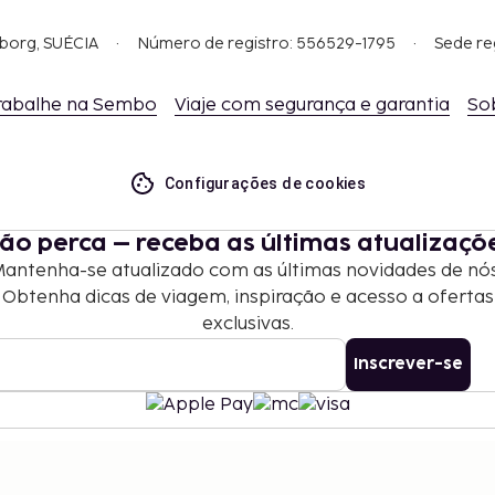
gborg, SUÉCIA
Número de registro: 556529-1795
Sede re
rabalhe na Sembo
Viaje com segurança e garantia
So
Configurações de cookies
ão perca – receba as últimas atualizaçõ
antenha-se atualizado com as últimas novidades de nó
Obtenha dicas de viagem, inspiração e acesso a ofertas
exclusivas.
Inscrever-se
©
2026
Stena Line Travel Group AB