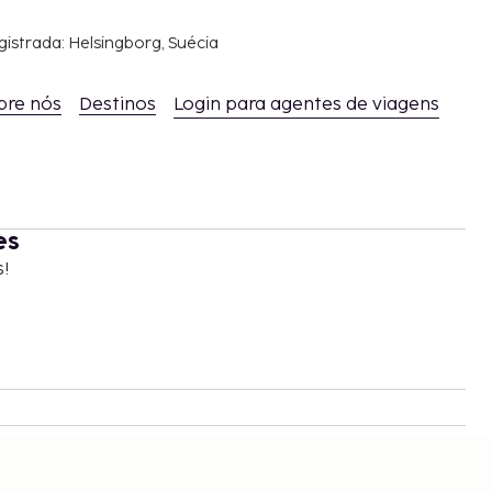
gistrada: Helsingborg, Suécia
bre nós
Destinos
Login para agentes de viagens
es
s!