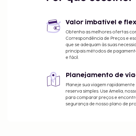
Grosvenor Square - 0,9 km/0,5 mi
Marylebone High Street - 0,9 km/0,6 mi
Bond Street - 1,1 km/0,7 mi
Regent Street - 1,3 km/0,8 mi
Valor imbatível e fle
Regent's Park - 1,4 km/0,8 mi
Obtenha as melhores ofertas co
Kensington Gardens - 1,4 km/0,9 mi
Correspondência de Preços e e
Oxford Circus - 1,4 km/0,9 mi
que se adequam às suas necessi
Portland Place - 1,5 km/0,9 mi
principais métodos de pagament
e fácil.
Hyde Park Corner - 1,7 km/1,1 mi
Os aeroportos mais próximos são:
Planejamento de via
Londres (LCY-London City) - 19,3 km/12 mi
Aeroporto de Heathrow (LHR) - 30,2 km/18,7 mi
Planeje sua viagem rapidamente
Aeroporto de Gatwick (LGW) - 97,9 km/60,8 mi
reserva simples. Use Amelia, noss
Londres (LTN-Luton) - 52,5 km/32,6 mi
para comparar preços e encontra
segurança de nosso plano de pr
Londres (STN-Stansted) - 98,5 km/61,2 mi
As principais comodidades incluem um serviço de
receção aberta 24 horas e armazenamento de ba
fantásticas vistas a partir da açoteia ou tire parti