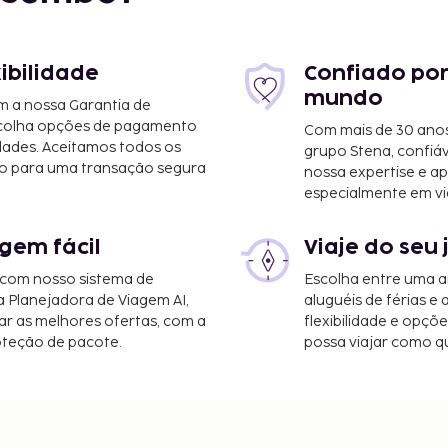
xibilidade
Confiado por
mundo
m a nossa Garantia de
scolha opções de pagamento
Com mais de 30 anos
dades. Aceitamos todos os
grupo Stena, confiá
o para uma transação segura
nossa expertise e ap
especialmente em vi
gem fácil
Viaje do seu 
 com nosso sistema de
Escolha entre uma a
a Planejadora de Viagem AI,
aluguéis de férias e
r as melhores ofertas, com a
flexibilidade e opçõ
oteção de pacote.
possa viajar como qu
 limpeza a seco, uma
gagem. Desfrute de
do das várias