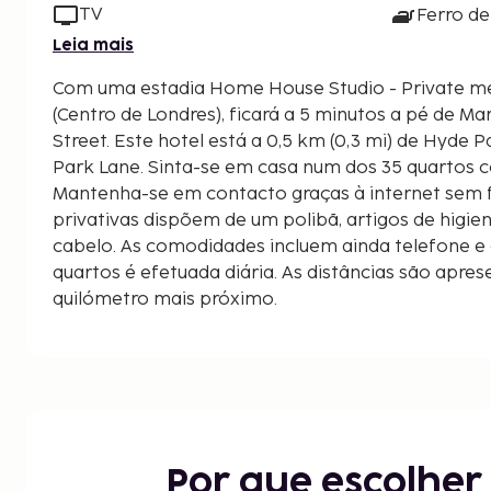
TV
Ferro de
Leia mais
Com uma estadia Home House Studio - Private m
(Centro de Londres), ficará a 5 minutos a pé de Ma
Street. Este hotel está a 0,5 km (0,3 mi) de Hyde Park e a 0,4 km (0,2 mi) de
Park Lane. Sinta-se em casa num dos 35 quartos 
Mantenha-se em contacto graças à internet sem f
privativas dispõem de um polibã, artigos de higien
cabelo. As comodidades incluem ainda telefone e 
quartos é efetuada diária. As distâncias são apres
quilómetro mais próximo.
Marble Arch - 0,3 km/0,2 mi
Oxford Street - 0,4 km/0,2 mi
Park Lane - 0,4 km/0,2 mi
Hyde Park - 0,5 km/0,3 mi
Baker Street - 0,5 km/0,3 mi
Selfridges - 0,5 km/0,3 mi
Por que escolhe