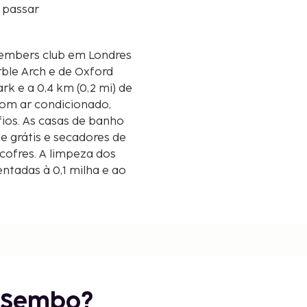
 passar
embers club em Londres
rble Arch e de Oxford
com ar condicionado,
ios. As casas de banho
e grátis e secadores de
cofres. A limpeza dos
entadas à 0,1 milha e ao
r Sembo?