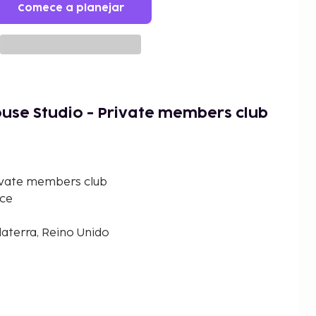
Comece a planejar
se Studio - Private members club
ivate members club
ace
laterra, Reino Unido