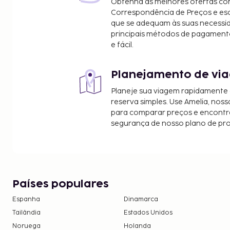
Obtenha as melhores ofertas co
Bastione di Parsano - 3,8 km/2,4 mi
Correspondência de Preços e e
Piazza Tasso - 4 km/2,5 mi
que se adequam às suas necessi
Sedile Dominova - 4 km/2,5 mi
principais métodos de pagament
e fácil.
Igreja de San Francesco - 4 km/2,5 mi
Basilica di Saint'Antonio - 4 km/2,5 mi
Planejamento de via
Os aeroportos mais próximos são:
Aeroporto Internacional de Nápoles (NAP) - 58,2 
Planeje sua viagem rapidamente
Salerno (QSR-Costa Amalfitana) - 77,9 km/48,4 mi
reserva simples. Use Amelia, noss
para comparar preços e encontra
Acesso à internet com fios grátis e uma lavandari
segurança de nosso plano de pr
comodidades oferecidas por Esta casa de férias. A
disponibiliza transporte de/para o aeroporto. Part
atividades recreativas do local, incluindo uma ba
ou aprecie soberbas vistas a partir do terraço. Wi-f
concierge e churrasqueiras estão também entre 
Países populares
desta casa de férias de estilo Belas Artes. Satisf
Espanha
Dinamarca
2 restaurantes.
Tailândia
Estados Unidos
O alojamento irá solicitar-lhe o pagamento dos s
Noruega
Holanda