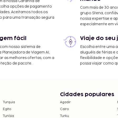
m a nossa Garantia de
scolha opções de pagamento
Com mais de 30 anos
dades. Aceitamos todos os
grupo Stena, confiá
o para uma transação segura
nossa expertise e ap
especialmente em vi
gem fácil
Viaje do seu 
km/36,1 mi
 com nosso sistema de
Escolha entre uma a
a Planejadora de Viagem AI,
aluguéis de férias e
r as melhores ofertas, com a
flexibilidade e opçõ
a estão entre o leque de
oteção de pacote.
possa viajar como qu
 casa de férias
icipe nas várias
nheira de hidromassagem,
i grátis, serviços de
o leque de comodidades
Cidades populares
aça o seu apetite num dos
Turquia
Agadir
Egito
Cairo
eguintes custos. Podem
Tunísia
Turku