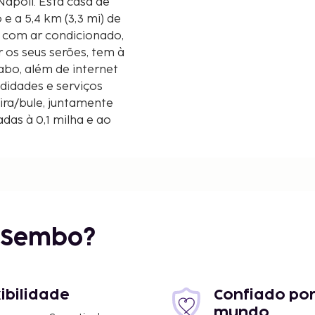
a casa de
 e a 5,4 km (3,3 mi) de
s com ar condicionado,
r os seus serões, tem à
abo, além de internet
didades e serviços
ira/bule, juntamente
das à 0,1 milha e ao
mi
r Sembo?
xibilidade
Confiado por
mundo