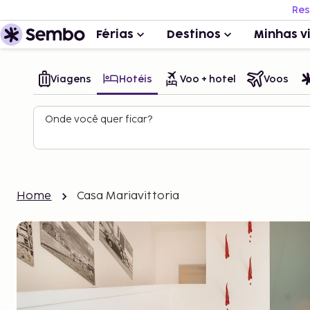
Res
Férias
Destinos
Minhas v
Viagens
Hotéis
Voo + hotel
Voos
Onde você quer ficar?
Home
Casa Mariavittoria