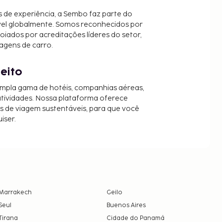
 de experiência, a Sembo faz parte do
vel globalmente. Somos reconhecidos por
oiados por acreditações líderes do setor,
agens de carro.
jeito
mpla gama de hotéis, companhias aéreas,
 atividades. Nossa plataforma oferece
es de viagem sustentáveis, para que você
iser.
Marrakech
Geilo
Seul
Buenos Aires
Tirana
Cidade do Panamá