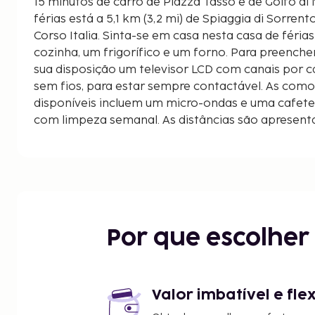
15 minutos de carro de Piazza Tasso e de Golfo di Napoli. Est
férias está a 5,1 km (3,2 mi) de Spiaggia di Sorrento
Corso Italia. Sinta-se em casa nesta casa de féria
cozinha, um frigorífico e um forno. Para preenche
sua disposição um televisor LCD com canais por c
sem fios, para estar sempre contactável. As como
disponíveis incluem um micro-ondas e uma cafete
com limpeza semanal. As distâncias são apresenta
quilómetro mais próximo.
Antica Cattedrale di Massa Lubrense - 1,5 km/0,9 
Golfo di Napoli - 1,6 km/1 mi
Marina della Lobra - 2,5 km/1,5 mi
Puolo Beach - 2,5 km/1,6 mi
Bagni della Regina Giovanna - 2,6 km/1,6 mi
Por que escolhe
Banhos da Rainha Giovanna - 2,7 km/1,7 mi
Praia de La Pignatella - 2,8 km/1,8 mi
Villa Fiorentino - 3,6 km/2,2 mi
Museo Bottega della Tarsia Lignea - 3,6 km/2,3 mi
Valor imbatível e fle
Cattedrale di Sorrento - 3,8 km/2,3 mi