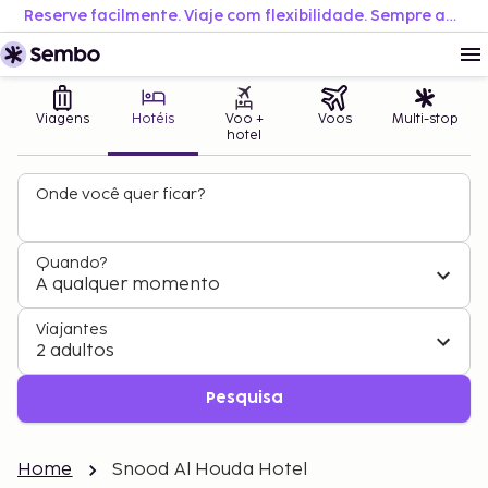
Reserve facilmente. Viaje com flexibilidade. Sempre ao melhor preço.
Viagens
Hotéis
Voo +
Voos
Multi-stop
hotel
Onde você quer ficar?
Quando?
A qualquer momento
Viajantes
2 adultos
Pesquisa
Home
Snood Al Houda Hotel