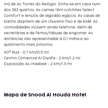
mi) de As Torres do Relógio. Sinta-se em casa num
dos 383 quartos. As camas têm colchões Select
Comfort e lençóis de algodão egípcio. As casas de
banho dispõem de um chuveiro fixo e de bidé. As
comodidades incluem ainda telefone, além de
secretárias e de ferros/tábuas de engomar. As
distâncias são apresentadas à 0,1 milha e ao
quilómetro mais próximo.
60.ª Rua - 0,7 km/0,5 mi
Centro Comercial Al Diyafa - 2 km/1,2 mi
Exposição As-Haabee - 2 km/1,3 mi
Grande Mesquita de Meca - 2 km/1,3 mi
Pátio Alkhalil - 2,3 km/1,4 mi
Souk Al-Khalil - 2,3 km/1,4 mi
Ponte do Rei Fahad - 2,4 km/1,5 mi
Poço de Zamzam - 2,5 km/1,5 mi
Mapa de Snood Al Houda Hotel
Maqam Ibrahim - 2,5 km/1,6 mi
Kaaba - 2,5 km/1,6 mi