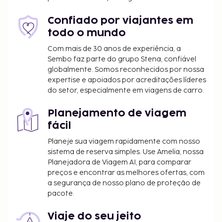
excursões/compra de bilhetes são algumas das
comodidades adicionais disponíveis neste riad.
Confiado por viajantes em
Peça o seu cocktail favorito no bar/lounge. O riad
todo o mundo
serve pequenos-almoços continentais diariamente
Com mais de 30 anos de experiência, a
entre as 8:00 e as 10:00 mediante uma sobretaxa.
Sembo faz parte do grupo Stena, confiável
O alojamento irá solicitar-lhe o pagamento dos
globalmente. Somos reconhecidos por nossa
seguintes custos. Podem incluir os impostos
expertise e apoiados por acreditações líderes
do setor, especialmente em viagens de carro.
aplicáveis:
Imposto municipal: 2.71 EUR por pessoa, por
Planejamento de viagem
noite. Este imposto não é aplicado a crianças
fácil
com menos de 12 anos.
Planeje sua viagem rapidamente com nosso
Incluímos todas as taxas que o alojamento nos
sistema de reserva simples. Use Amelia, nossa
Planejadora de Viagem AI, para comparar
comunicou.
preços e encontrar as melhores ofertas, com
Taxa de transporte de/para o aeroporto: 15 EUR
a segurança de nosso plano de proteção de
por veículo (só ida, ocupação máxima de 6)
pacote.
pessoas
Tarifa de estacionamento nas imediações: 5
Viaje do seu jeito