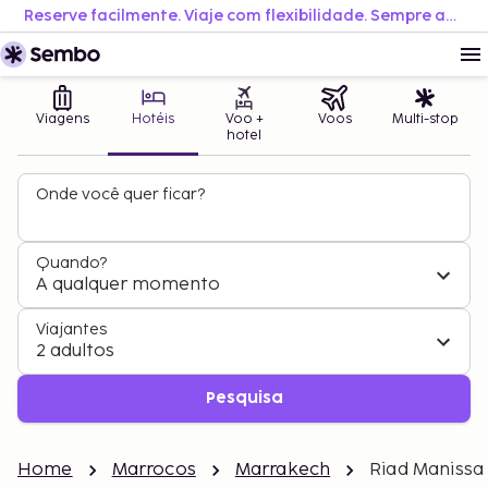
Reserve facilmente. Viaje com flexibilidade. Sempre ao melhor preço.
Viagens
Hotéis
Voo +
Voos
Multi-stop
hotel
Onde você quer ficar?
Quando?
A qualquer momento
Viajantes
2 adultos
Pesquisa
Home
Marrocos
Marrakech
Riad Manissa