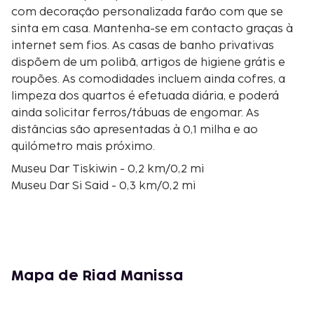
com decoração personalizada farão com que se
sinta em casa. Mantenha-se em contacto graças à
internet sem fios. As casas de banho privativas
dispõem de um polibã, artigos de higiene grátis e
roupões. As comodidades incluem ainda cofres, a
limpeza dos quartos é efetuada diária, e poderá
ainda solicitar ferros/tábuas de engomar. As
distâncias são apresentadas à 0,1 milha e ao
quilómetro mais próximo.
Museu Dar Tiskiwin - 0,2 km/0,2 mi
Museu Dar Si Said - 0,3 km/0,2 mi
Museu de Artes Culinárias Marroquinas - 0,3 km/0,2
mi
Mercado de Mellah - 0,4 km/0,2 mi
Place des Ferblantiers - 0,4 km/0,3 mi
Palácio Bahia - 0,5 km/0,3 mi
Mapa de Riad Manissa
Palácio El Badi - 0,6 km/0,4 mi
Souk El Bahja - 0,6 km/0,4 mi