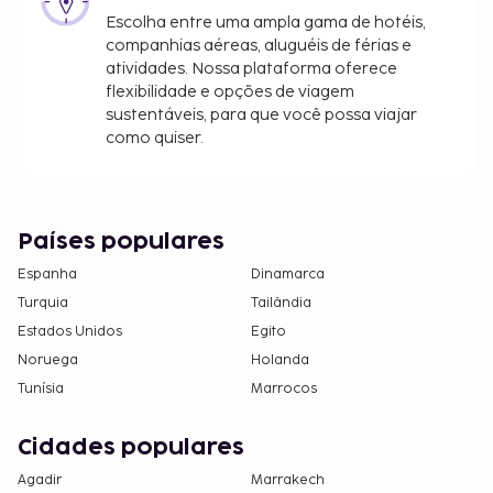
EUR por noite (a 500 metros)
Escolha entre uma ampla gama de hotéis,
companhias aéreas, aluguéis de férias e
A lista anterior pode não estar completa. As taxas e
atividades. Nossa plataforma oferece
os depósitos podem não incluir impostos e estão
flexibilidade e opções de viagem
sujeitos a alterações.
sustentáveis, para que você possa viajar
como quiser.
Não são permitidos animais de estimação
neste alojamento, incluindo animais de
assistência.
Disponibilização de opções de pagamento sem
Países populares
numerário em todas as transações.
O alojamento disponibiliza check-in sem
Espanha
Dinamarca
contacto.
Turquia
Tailândia
Estados Unidos
Egito
Noruega
Holanda
Tunísia
Marrocos
Cidades populares
Agadir
Marrakech