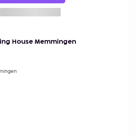
ding House Memmingen
mingen