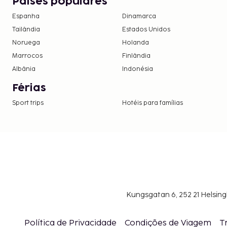
Países populares
Taxa de limpeza: 25 EUR por dia
Espanha
Dinamarca
A lista anterior pode não estar completa. As tax
Tailândia
Estados Unidos
não incluir impostos e estão sujeitos a alterações.
Noruega
Holanda
Marrocos
Finlândia
Albânia
Indonésia
Férias
Sport trips
Hotéis para famílias
Kungsgatan 6, 252 21 Helsin
Política de Privacidade
Condições de Viagem
T