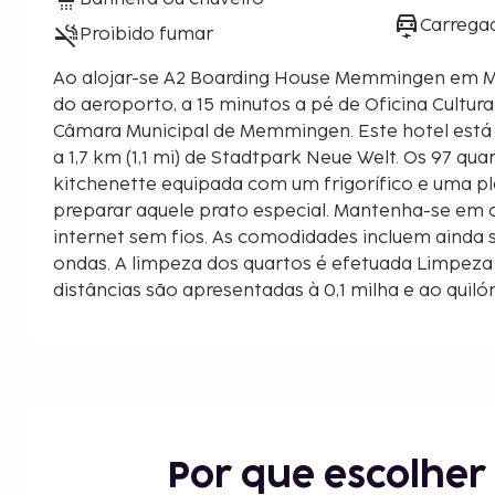
Carregad
Proibido fumar
Ao alojar-se A2 Boarding House Memmingen em M
do aeroporto, a 15 minutos a pé de Oficina Cultu
Câmara Municipal de Memmingen. Este hotel está a 1,1 km (0,7 mi) de PiK e
a 1,7 km (1,1 mi) de Stadtpark Neue Welt. Os 97 
kitchenette equipada com um frigorífico e uma pla
preparar aquele prato especial. Mantenha-se em 
internet sem fios. As comodidades incluem ainda s
ondas. A limpeza dos quartos é efetuada Limpeza 
distâncias são apresentadas à 0,1 milha e ao qui
Oficina Cultural Memmingen - 0,9 km/0,5 mi
Câmara Municipal de Memmingen - 0,9 km/0,6 mi
PiK - 1 km/0,6 mi
State Theatre of Swabia - 1,2 km/0,7 mi
Stadtpark Neue Welt - 1,3 km/0,8 mi
Cartuxa de Buxheim - 3,3 km/2,1 mi
Por que escolhe
Iller - 6,1 km/3,8 mi