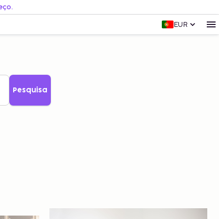
eço.
EUR
Pesquisa