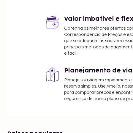
Parque de Golfe de Aventura Ottobeuren - 10,8 km
Mosteiro de Ottobeuren - 11,7 km/7,3 mi
Museu da Arte Contemporânea - Diether Kunerth -
Valor imbatível e fle
Reserva Natural Hundsmoor - 12,7 km/7,9 mi
Obtenha as melhores ofertas co
Castelo de Kronburg - 14,5 km/9 mi
Correspondência de Preços e e
Allgäuer Volkssternwarte Ottobeuren e.V. - 14,6 km
que se adequam às suas necessi
Igreja Paroquial de Santa Verena - 15,3 km/9,5 mi
principais métodos de pagament
e fácil.
Labirinto - 15,4 km/9,6 mi
Os aeroportos mais próximos são:
Planejamento de via
Memmingen (FMM-Allgaeu) - 5,3 km/3,3 mi
Augsburg (AGB) - 106,3 km/66,1 mi
Planeje sua viagem rapidamente
Aeroporto Internacional Franz Josef Strauss (MUC)
reserva simples. Use Amelia, noss
para comparar preços e encontra
As principais comodidades incluem jornais grátis n
segurança de nosso plano de pr
multilingue e uma lavandaria. Há estacionamento g
das comodidades e serviços em destaque incluem 
máquina de venda automática. O alojamento estará encerrado a partir de
8 de dezembro de 2025 até ao dia 7 de dezembro 
poderão estar sujeitas a alterações).