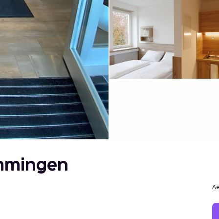
mmingen
Ae