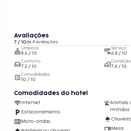
Avaliações
7 / 10
de 8 avaliações
Limpeza
Serviço
8.6 / 10
6.8 / 10
Conforto
Condição
7.2 / 10
7.4 / 10
Comodidades
10 / 10
Comodidades do hotel
Internet
Animais 
rmitidos
Estacionamento
Chuveir
Micro-ondas
Mesa
Banheira ou chuveiro