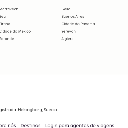
Marrakech
Geilo
Seul
Buenos Aires
Tirana
Cidade do Panamá
Cidade do México
Yerevan
Sarande
Algiers
gistrada: Helsingborg, Suécia
bre nós
Destinos
Login para agentes de viagens