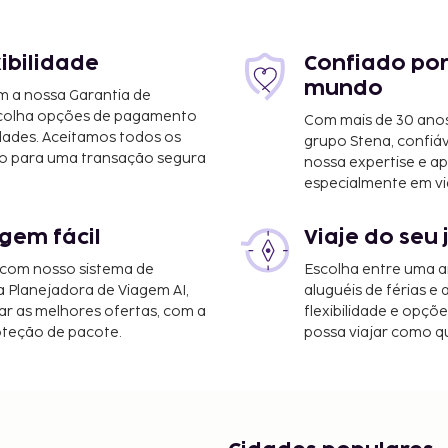
/6,7 mi
 11,9 km/7,4 mi
xibilidade
Confiado por
mundo
m a nossa Garantia de
scolha opções de pagamento
Com mais de 30 anos
/9,1 mi
dades. Aceitamos todos os
grupo Stena, confiá
o para uma transação segura
nossa expertise e ap
especialmente em vi
gem fácil
Viaje do seu 
 com nosso sistema de
Escolha entre uma a
 - 146,8 km/91,2 mi
a Planejadora de Viagem AI,
aluguéis de férias e
r as melhores ofertas, com a
flexibilidade e opçõ
o lobby, assistência
oteção de pacote.
possa viajar como qu
rátis no local. Algumas
Wi-fi grátis e uma
de 2027 (as datas