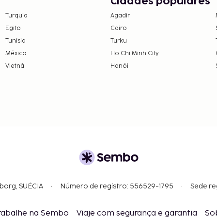
Cidades populares
Turquia
Agadir
as e os depósitos podem
Egito
Cairo
Tunísia
Turku
México
Ho Chi Minh City
Vietnã
Hanói
gborg, SUÉCIA
Número de registro: 556529-1795
Sede re
rabalhe na Sembo
Viaje com segurança e garantia
So