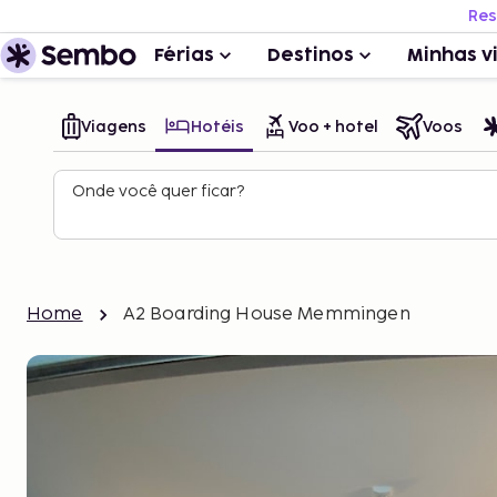
Res
Férias
Destinos
Minhas v
Viagens
Hotéis
Voo + hotel
Voos
Onde você quer ficar?
Home
A2 Boarding House Memmingen