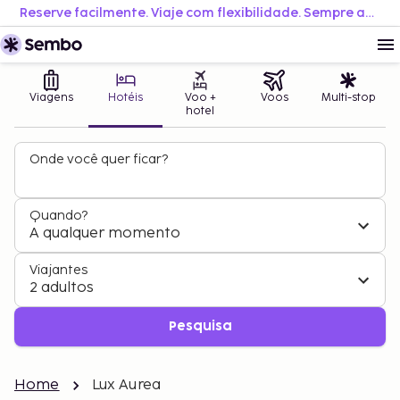
Reserve facilmente. Viaje com flexibilidade. Sempre ao melhor preço.
Viagens
Hotéis
Voo +
Voos
Multi-stop
hotel
Onde você quer ficar?
Quando?
A qualquer momento
Viajantes
2 adultos
Pesquisa
Home
Lux Aurea