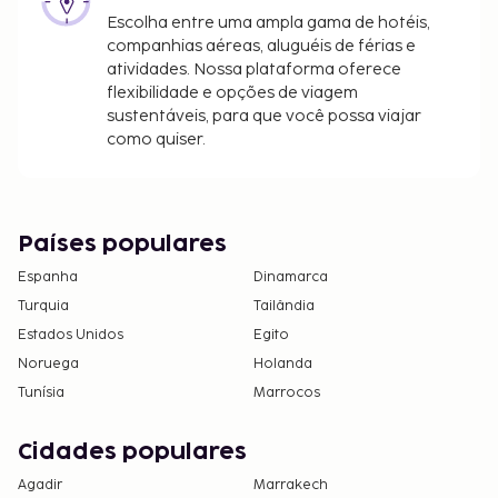
Incluímos todas as taxas que o alojamento nos
Escolha entre uma ampla gama de hotéis,
comunicou.
companhias aéreas, aluguéis de férias e
atividades. Nossa plataforma oferece
Todas as pessoas alojadas, incluindo crianças,
flexibilidade e opções de viagem
deverão estar presentes durante o registo de
sustentáveis, para que você possa viajar
entrada e exibir o respetivo documento de
como quiser.
identificação ou passaporte.
Devido às regulamentações nacionais, as
transações em numerário neste alojamento
não poderão exceder 5000 EUR. Para mais
Países populares
informações, contacte o alojamento através
Espanha
Dinamarca
dos dados que constam na confirmação de
Turquia
Tailândia
reserva.
Estados Unidos
Egito
O alojamento dispõe de quartos
Noruega
contíguos/comunicantes, sujeitos a
Holanda
disponibilidade. Contacte diretamente o
Tunísia
Marrocos
alojamento através do número de telefone
incluído na confirmação de reserva.
Cidades populares
Agadir
Marrakech