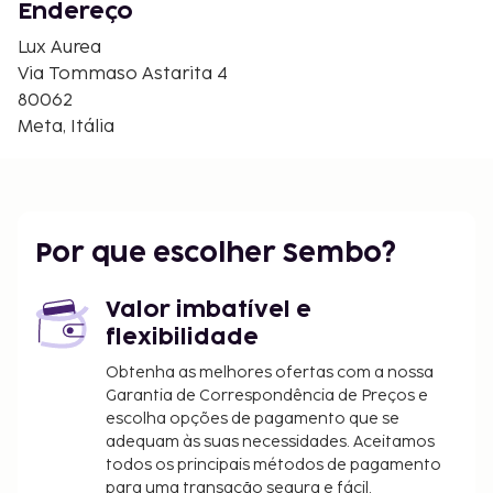
Basilica di Saint'Antonio - 4,7 km/2,9 mi
Endereço
Spiaggia della Tartaruga - 4,7 km/2,9 mi
Lux Aurea
Cattedrale di Sorrento - 4,8 km/3 mi
Via Tommaso Astarita 4
Os aeroportos mais próximos são:
80062
Aeroporto Internacional de Nápoles (NAP) - 50,1
Meta, Itália
km/31,1 mi
Salerno (QSR-Costa Amalfitana) - 67,9 km/42,2 mi
Há estacionamento grátis no local. Desfrute de
fantásticas vistas a partir do jardim ou tire partido
Por que escolher Sembo?
das várias comodidades e serviços ao seu dispor,
incluindo Wi-fi grátis. Comece as suas manhãs da
Valor imbatível e
melhor forma com um pequeno-almoço de cozinha
flexibilidade
local grátis, servido diariamente entre as 8:00 e as
11:00. O seguinte grupo de instalações estará
Obtenha as melhores ofertas com a nossa
Garantia de Correspondência de Preços e
encerrado durante os meses de janeiro, fevereiro,
escolha opções de pagamento que se
março, abril, novembro e dezembro:
adequam às suas necessidades. Aceitamos
Estacionamento
todos os principais métodos de pagamento
para uma transação segura e fácil.