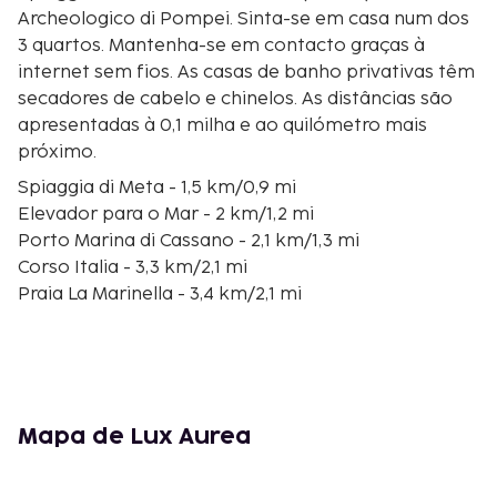
Archeologico di Pompei. Sinta-se em casa num dos
3 quartos. Mantenha-se em contacto graças à
internet sem fios. As casas de banho privativas têm
secadores de cabelo e chinelos. As distâncias são
apresentadas à 0,1 milha e ao quilómetro mais
próximo.
Spiaggia di Meta - 1,5 km/0,9 mi
Elevador para o Mar - 2 km/1,2 mi
Porto Marina di Cassano - 2,1 km/1,3 mi
Corso Italia - 3,3 km/2,1 mi
Praia La Marinella - 3,4 km/2,1 mi
Castello Giusso - 4 km/2,5 mi
Museo Correale di Terranova (museu) - 4,2 km/2,6 mi
Piazza Lauro - 4,2 km/2,6 mi
Piazza Tasso - 4,5 km/2,8 mi
Sedile Dominova - 4,6 km/2,8 mi
Mapa de Lux Aurea
Il Vallone dei Mulini - 4,7 km/2,9 mi
Piazza Sant'Antonino - 4,7 km/2,9 mi