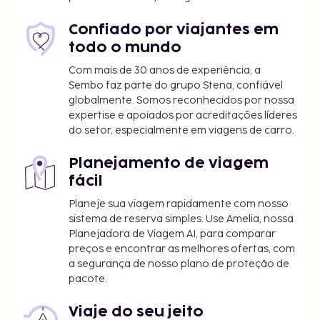
O alojamento irá solicitar-lhe o pagamento dos
seguintes custos. Podem incluir os impostos
Confiado por viajantes em
aplicáveis:
todo o mundo
A cidade requer o pagamento de um imposto
Com mais de 30 anos de experiência, a
municipal. O imposto tem variações sazonais e
Sembo faz parte do grupo Stena, confiável
poderá não ser aplicado durante todo o ano.
globalmente. Somos reconhecidos por nossa
Note que poderão aplicar-se outras isenções.
expertise e apoiados por acreditações líderes
Para mais informações, contacte o alojamento
do setor, especialmente em viagens de carro.
através dos dados que constam na sua
confirmação de reserva.
Planejamento de viagem
Imposto municipal: de 1 de novembro a 31 de
fácil
março: 0.00 EUR por pessoa e por noite, até 7
Planeje sua viagem rapidamente com nosso
noites. As crianças com menos de 5 anos estão
sistema de reserva simples. Use Amelia, nossa
isentas deste imposto.
Planejadora de Viagem AI, para comparar
Imposto municipal: de 1 de abril a 31 de outubro:
preços e encontrar as melhores ofertas, com
3.00 EUR por pessoa e por noite, até 7 noites.
a segurança de nosso plano de proteção de
pacote.
As crianças com menos de 5 anos estão isentas
deste imposto.
Viaje do seu jeito