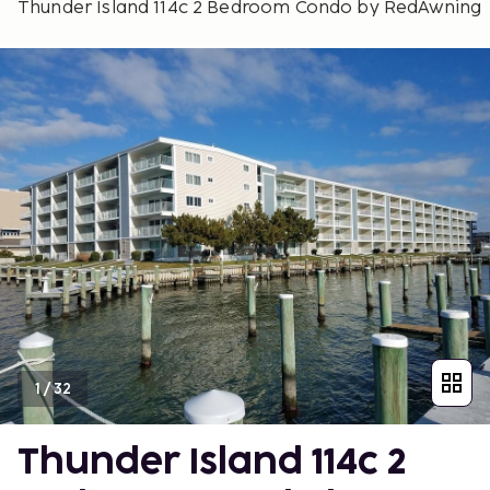
Thunder Island 114c 2 Bedroom Condo by RedAwning
1
/
32
Thunder Island 114c 2