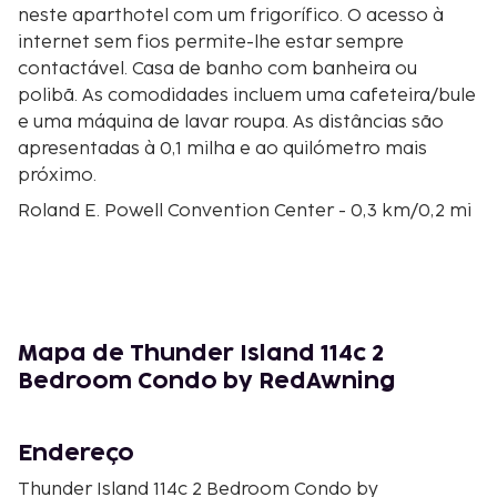
neste aparthotel com um frigorífico. O acesso à
internet sem fios permite-lhe estar sempre
contactável. Casa de banho com banheira ou
polibã. As comodidades incluem uma cafeteira/bule
e uma máquina de lavar roupa. As distâncias são
apresentadas à 0,1 milha e ao quilómetro mais
próximo.
Roland E. Powell Convention Center - 0,3 km/0,2 mi
Ocean City Beach - 0,5 km/0,3 mi
Isle of Wight Bay - 0,5 km/0,3 mi
Jolly Roger Amusement Park - 1,1 km/0,7 mi
Seacrets Distilling Company - 1,3 km/0,8 mi
Seacrets - 1,4 km/0,9 mi
Mapa de Thunder Island 114c 2
Passeio Marítimo de Ocean City - 1,5 km/0,9 mi
Bedroom Condo by RedAwning
Embers Island - 2,1 km/1,3 mi
Maui Golf - 2,2 km/1,4 mi
Bahia Marina - 2,4 km/1,5 mi
Endereço
Ocean City Tennis Center - 2,9 km/1,8 mi
Thunder Island 114c 2 Bedroom Condo by