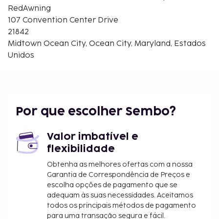
Advanced Marina - 3,3 km/2,1 mi
RedAwning
Midway Shopping Center - 3,9 km/2,4 mi
107 Convention Center Drive
Assawoman Bay - 4,2 km/2,6 mi
21842
Ocean Bowl Skate Park - 4,3 km/2,6 mi
Midtown Ocean City, Ocean City, Maryland, Estados
Os aeroportos mais próximos são:
Unidos
Ocean City, Maryland (OCE-Aeroporto Municipal de
Ocean City) - 10 km/6,2 mi
Salisbury, Maryland (SBY-Aeroporto Regional de
Salisbury - Ocean City Wicomico) - 47,1 km/29,3 mi
Por que escolher Sembo?
Georgetown, Delaware (GED-Sussex County) - 54,8
km/34,1 mi
Valor imbatível e
As crianças não pagam quando dormem no
flexibilidade
quarto dos pais ou tutor, utilizando a(s) cama(s)
existentes.
Obtenha as melhores ofertas com a nossa
Disponibilização de opções de pagamento sem
Garantia de Correspondência de Preços e
escolha opções de pagamento que se
numerário em todas as transações.
adequam às suas necessidades. Aceitamos
todos os principais métodos de pagamento
para uma transação segura e fácil.