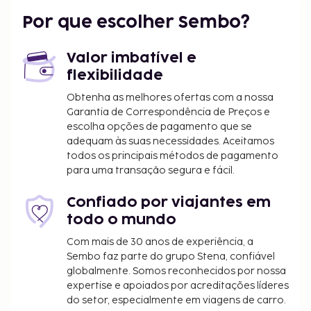
Esta pousada disponibiliza bicicletas grátis e
Por que escolher Sembo?
tirolesa no local. Para recarregar baterias, dirija-se
ao restaurante dPousada Manhã Dourada.
Valor imbatível e
Aproveite ainda para conviver na receção grátis,
flexibilidade
organizada diariamente. Para saciar a sede e
descontrair no final do dia, dirija-se ao bar/lounge
Obtenha as melhores ofertas com a nossa
Garantia de Correspondência de Preços e
ou ao bar de praia. Comece as suas manhãs da
escolha opções de pagamento que se
melhor forma com um pequeno-almoço buffet
adequam às suas necessidades. Aceitamos
grátis, servido diariamente entre as 8:00 e as 10:00.
todos os principais métodos de pagamento
Os pais ou os tutores legais que viajem com um
para uma transação segura e fácil.
menor de 18 anos deverão apresentar a
certidão de nascimento e um documento de
Confiado por viajantes em
identificação com fotografia do menor (por
todo o mundo
exemplo, o passaporte) no check-in. No caso de
Com mais de 30 anos de experiência, a
viagens internacionais para o Brasil, se apenas
Sembo faz parte do grupo Stena, confiável
um dos pais viajar com o menor, terá de
globalmente. Somos reconhecidos por nossa
apresentar, juntamente com a certidão de
expertise e apoiados por acreditações líderes
nascimento e o documento de identificação
do setor, especialmente em viagens de carro.