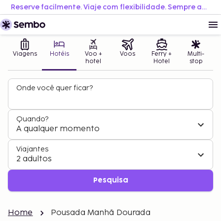
Reserve facilmente. Viaje com flexibilidade. Sempre ao melhor preço.
Viagens
Hotéis
Voo +
Voos
Ferry +
Multi-
hotel
Hotel
stop
Onde você quer ficar?
Quando?
A qualquer momento
Viajantes
2 adultos
Pesquisa
Home
Pousada Manhã Dourada