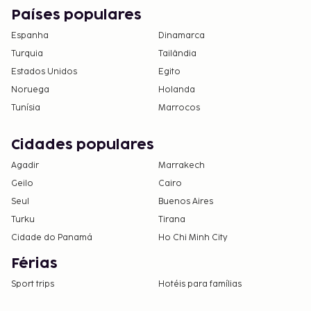
Países populares
Espanha
Dinamarca
Turquia
Tailândia
Estados Unidos
Egito
Noruega
Holanda
Tunísia
Marrocos
Cidades populares
Agadir
Marrakech
Geilo
Cairo
Seul
Buenos Aires
Turku
Tirana
Cidade do Panamá
Ho Chi Minh City
Férias
Sport trips
Hotéis para famílias