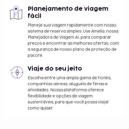
com fotografia do menor, uma carta de
autorização assinada pelo outro pai e
Planejamento de viagem
certificada pelo notário. Se os pais ou o tutor
fácil
legal, conforme aplicável, não puderem ou não
Planeje sua viagem rapidamente com nosso
manifestarem vontade de conceder tal
sistema de reserva simples. Use Amelia, nossa
autorização, será necessária a apresentação de
Planejadora de Viagem AI, para comparar
uma autorização judicial. Os visitantes que
preços e encontrar as melhores ofertas, com
tencionem viajar para o Brasil com crianças
a segurança de nosso plano de proteção de
pacote.
deverão contactar o consulado brasileiro antes
de viajarem para obterem informações
Viaje do seu jeito
adicionais.
Escolha entre uma ampla gama de hotéis,
companhias aéreas, aluguéis de férias e
atividades. Nossa plataforma oferece
flexibilidade e opções de viagem
sustentáveis, para que você possa viajar
como quiser.