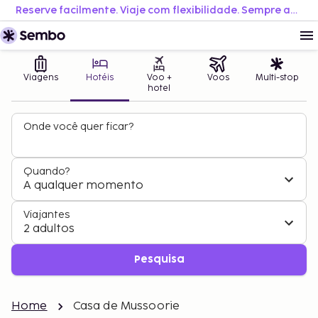
Reserve facilmente. Viaje com flexibilidade. Sempre ao melhor preço.
Viagens
Hotéis
Voo +
Voos
Multi-stop
hotel
Onde você quer ficar?
Quando?
A qualquer momento
Viajantes
2 adultos
Pesquisa
Home
Casa de Mussoorie