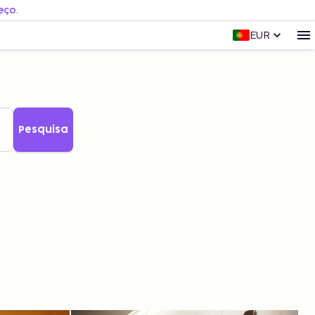
eço.
EUR
Pesquisa