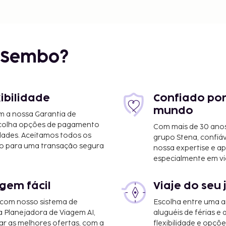
r Sembo?
xibilidade
Confiado por
mundo
m a nossa Garantia de
scolha opções de pagamento
Com mais de 30 anos
dades. Aceitamos todos os
grupo Stena, confiá
o para uma transação segura
nossa expertise e ap
especialmente em vi
gem fácil
Viaje do seu 
 com nosso sistema de
Escolha entre uma a
a Planejadora de Viagem AI,
aluguéis de férias e
r as melhores ofertas, com a
flexibilidade e opçõ