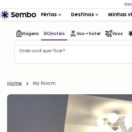
Res
Férias
Destinos
Minhas v
Viagens
Hotéis
Voo + hotel
Voos
Onde você quer ficar?
Home
My Room