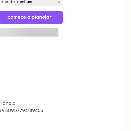
roporto
Comece a planejar
m
ilândia
 99.80957794189453