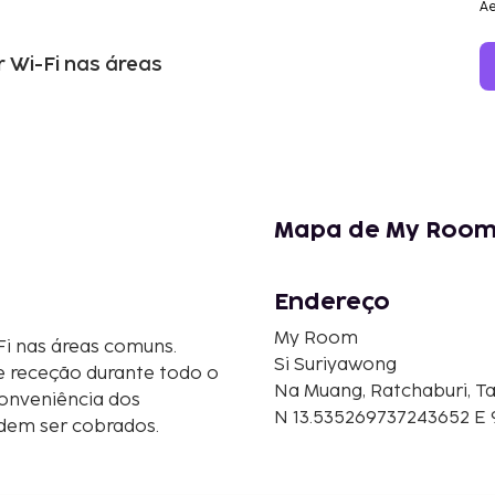
Ae
r Wi-Fi nas áreas
Mapa de My Roo
Endereço
My Room
Fi nas áreas comuns.
Si Suriyawong
e receção durante todo o
Na Muang, Ratchaburi, Ta
onveniência dos
N 13.535269737243652 E
odem ser cobrados.