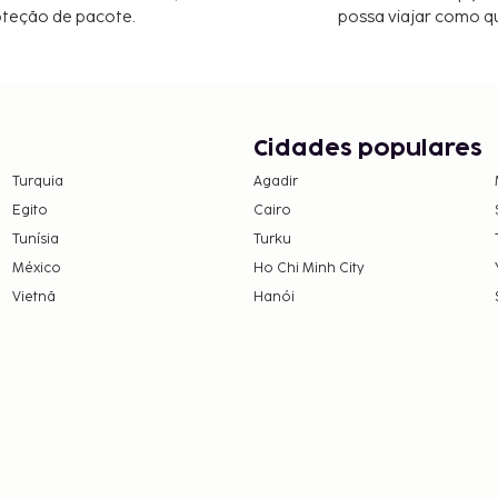
oteção de pacote.
possa viajar como qu
Cidades populares
Turquia
Agadir
Egito
Cairo
Tunísia
Turku
México
Ho Chi Minh City
Vietnã
Hanói