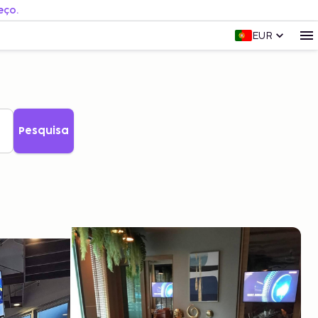
eço.
EUR
Pesquisa