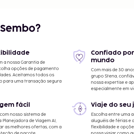
r Sembo?
xibilidade
Confiado por
mundo
m a nossa Garantia de
scolha opções de pagamento
Com mais de 30 anos
dades. Aceitamos todos os
grupo Stena, confiá
o para uma transação segura
nossa expertise e ap
especialmente em vi
gem fácil
Viaje do seu 
 com nosso sistema de
Escolha entre uma a
a Planejadora de Viagem AI,
aluguéis de férias e
r as melhores ofertas, com a
flexibilidade e opçõ
oteção de pacote.
possa viajar como qu