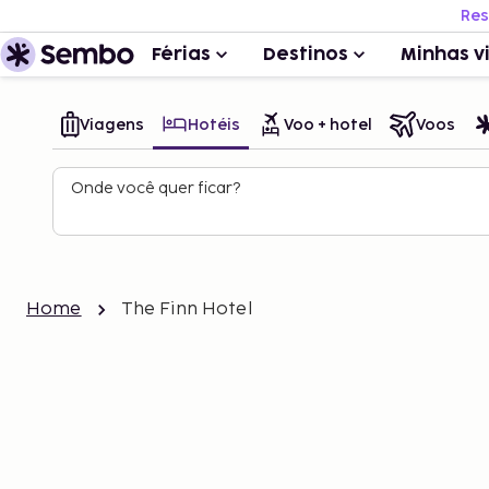
Res
Férias
Destinos
Minhas v
Viagens
Hotéis
Voo + hotel
Voos
Onde você quer ficar?
Home
The Finn Hotel