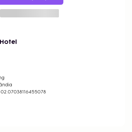
Hotel
ng
ândia
102.07038116455078