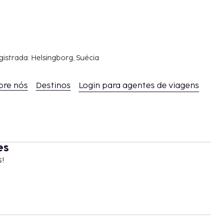
gistrada: Helsingborg, Suécia
bre nós
Destinos
Login para agentes de viagens
es
s!