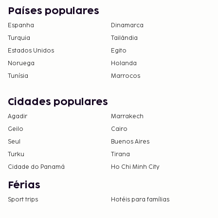
Países populares
Espanha
Dinamarca
Turquia
Tailândia
Estados Unidos
Egito
Noruega
Holanda
Tunísia
Marrocos
Cidades populares
Agadir
Marrakech
Geilo
Cairo
Seul
Buenos Aires
Turku
Tirana
Cidade do Panamá
Ho Chi Minh City
Férias
Sport trips
Hotéis para famílias