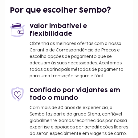
O alojamento irá solicitar-lhe o pagamento dos
Por que escolher Sembo?
seguintes custos. Podem incluir os impostos
aplicáveis:
Valor imbatível e
Depósito: 300 EUR por alojamento e por
flexibilidade
estadia
Obtenha as melhores ofertas com a nossa
Imposto municipal: 15.93 EUR por pessoa, por
Garantia de Correspondência de Preços e
noite. Este imposto não é aplicado a crianças
escolha opções de pagamento que se
com menos de 18 anos.
adequam às suas necessidades. Aceitamos
todos os principais métodos de pagamento
Incluímos todas as taxas que o alojamento nos
para uma transação segura e fácil.
comunicou.
Confiado por viajantes em
Devido às regulamentações nacionais, as
todo o mundo
transações em numerário neste alojamento
não poderão exceder 1000 EUR. Para mais
Com mais de 30 anos de experiência, a
informações, contacte o alojamento através
Sembo faz parte do grupo Stena, confiável
globalmente. Somos reconhecidos por nossa
dos dados que constam na confirmação de
expertise e apoiados por acreditações líderes
reserva.
do setor, especialmente em viagens de carro.