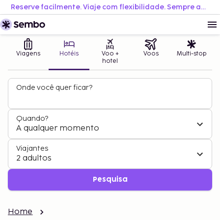
Reserve facilmente. Viaje com flexibilidade. Sempre ao melhor preço.
Viagens
Hotéis
Voo +
Voos
Multi-stop
hotel
Onde você quer ficar?
Quando?
A qualquer momento
Viajantes
2 adultos
Pesquisa
Home