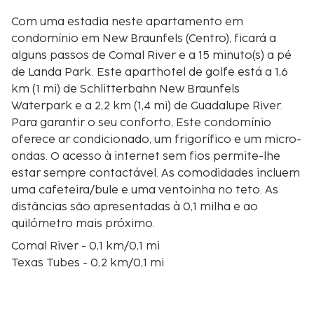
Com uma estadia neste apartamento em
condomínio em New Braunfels (Centro), ficará a
alguns passos de Comal River e a 15 minuto(s) a pé
de Landa Park. Este aparthotel de golfe está a 1,6
km (1 mi) de Schlitterbahn New Braunfels
Waterpark e a 2,2 km (1,4 mi) de Guadalupe River.
Para garantir o seu conforto, Este condomínio
oferece ar condicionado, um frigorífico e um micro-
ondas. O acesso à internet sem fios permite-lhe
estar sempre contactável. As comodidades incluem
uma cafeteira/bule e uma ventoinha no teto. As
distâncias são apresentadas à 0,1 milha e ao
quilómetro mais próximo.
Comal River - 0,1 km/0,1 mi
Texas Tubes - 0,2 km/0,1 mi
New Braunfels Railroad Museum - 0,9 km/0,6 mi
Brauntex Performing Arts Theatre - 0,9 km/0,6 mi
Landa Park - 1,2 km/0,8 mi