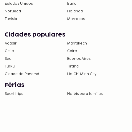
Estados Unidos
Egito
Noruega
Holanda
Tunísia
Marrocos
Cidades populares
Agadir
Marrakech
Geilo
Cairo
Seul
Buenos Aires
Turku
Tirana
Cidade do Panamá
Ho Chi Minh City
Férias
Sport trips
Hotéis para famílias