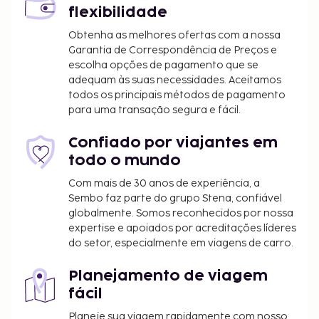
flexibilidade
uma banheira de hidromassagem.
Estadia de animais de estimação: 32 USD
Obtenha as melhores ofertas com a nossa
Os animais de serviço estão isentos de taxas
Garantia de Correspondência de Preços e
escolha opções de pagamento que se
A lista anterior pode não estar completa. As taxas e
adequam às suas necessidades. Aceitamos
todos os principais métodos de pagamento
os depósitos podem não incluir impostos e estão
para uma transação segura e fácil.
sujeitos a alterações.
As crianças não pagam quando dormem no
Confiado por viajantes em
quarto dos pais ou tutor, utilizando a(s) cama(s)
todo o mundo
existentes.
Com mais de 30 anos de experiência, a
Disponibilização de opções de pagamento sem
Sembo faz parte do grupo Stena, confiável
numerário em todas as transações.
globalmente. Somos reconhecidos por nossa
expertise e apoiados por acreditações líderes
do setor, especialmente em viagens de carro.
Planejamento de viagem
fácil
Planeje sua viagem rapidamente com nosso