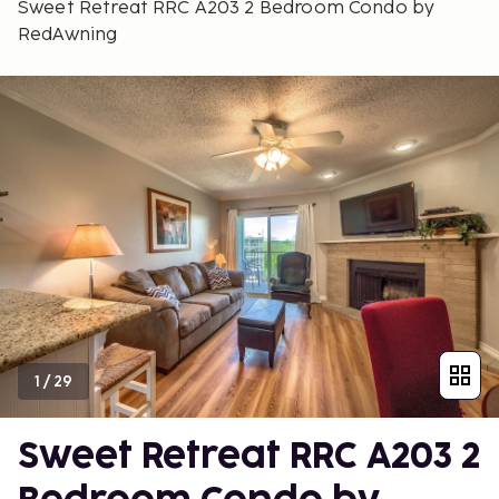
Sweet Retreat RRC A203 2 Bedroom Condo by
RedAwning
1
/
29
Sweet Retreat RRC A203 2