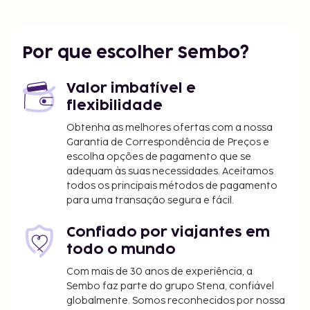
McKenna Children's Museum - 1,9 km/1,2 mi
Christus Santa Rosa Hospital New Braunfels - 1,9
km/1,2 mi
Por que escolher Sembo?
CHRISTUS Coushatta Health Care Center - 2,1 km/1,3
mi
Valor imbatível e
O aeroporto principal mais próximo é o de San
flexibilidade
Antonio International Airport (SAT) - 45,1 km/28 mi
Obtenha as melhores ofertas com a nossa
Multibanco/serviços bancários e elevador estão
Garantia de Correspondência de Preços e
entre o leque de comodidades oferecidas por Este
escolha opções de pagamento que se
complexo de apartamentos. Há estacionamento
adequam às suas necessidades. Aceitamos
limitado no local. Não perca as várias atividades
todos os principais métodos de pagamento
recreativas e de entretimento ao seu dispor,
para uma transação segura e fácil.
incluindo uma piscina exterior. O espaço oferece
ainda churrasqueiras.
Confiado por viajantes em
todo o mundo
O alojamento irá solicitar-lhe o pagamento dos
seguintes custos. Podem incluir os impostos
Com mais de 30 anos de experiência, a
aplicáveis:
Sembo faz parte do grupo Stena, confiável
globalmente. Somos reconhecidos por nossa
As taxas de limpeza variam consoante a