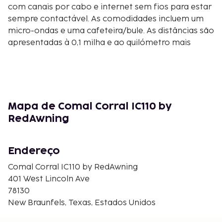
com canais por cabo e internet sem fios para estar
sempre contactável. As comodidades incluem um
micro-ondas e uma cafeteira/bule. As distâncias são
apresentadas à 0,1 milha e ao quilómetro mais
próximo.
Comal River - 0,1 km/0,1 mi
New Braunfels Convention Center - 0,6 km/0,4 mi
Schlitterbahn East - 0,7 km/0,5 mi
Schlitterbahn New Braunfels Waterpark - 0,7
Mapa de Comal Corral IC110 by
km/0,5 mi
RedAwning
Sophienburg Museum & Archives - 1,1 km/0,7 mi
Guadalupe River - 1,1 km/0,7 mi
Endereço
Brauntex Performing Arts Theatre - 1,1 km/0,7 mi
New Braunfels Railroad Museum - 1,1 km/0,7 mi
Comal Corral IC110 by RedAwning
Prince Solms Park - 1,2 km/0,7 mi
401 West Lincoln Ave
Lake Dunlap - 1,7 km/1,1 mi
78130
Faust Street Bridge - 1,8 km/1,1 mi
New Braunfels, Texas, Estados Unidos
Texas Tubes - 1,8 km/1,1 mi