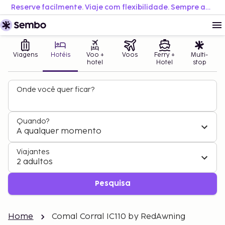
Reserve facilmente. Viaje com flexibilidade. Sempre ao melhor preço.
Viagens
Hotéis
Voo +
Voos
Ferry +
Multi-
hotel
Hotel
stop
Onde você quer ficar?
Quando?
A qualquer momento
Viajantes
2 adultos
Pesquisa
Home
Comal Corral IC110 by RedAwning