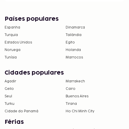
Países populares
Espanha
Dinamarca
Turquia
Tailândia
Estados Unidos
Egito
Noruega
Holanda
Tunísia
Marrocos
Cidades populares
Agadir
Marrakech
Geilo
Cairo
Seul
Buenos Aires
Turku
Tirana
Cidade do Panamá
Ho Chi Minh City
Férias