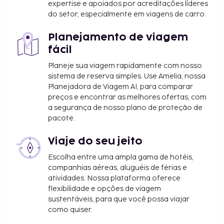
expertise e apoiados por acreditações líderes
duração da estadia e a unidade
do setor, especialmente em viagens de carro.
Incluímos todas as taxas que o alojamento nos
Planejamento de viagem
comunicou.
fácil
As crianças não pagam quando dormem no
Planeje sua viagem rapidamente com nosso
quarto dos pais ou tutor, utilizando a(s) cama(s)
sistema de reserva simples. Use Amelia, nossa
existentes.
Planejadora de Viagem AI, para comparar
Disponibilização de opções de pagamento sem
preços e encontrar as melhores ofertas, com
numerário em todas as transações.
a segurança de nosso plano de proteção de
pacote.
Viaje do seu jeito
Escolha entre uma ampla gama de hotéis,
companhias aéreas, aluguéis de férias e
atividades. Nossa plataforma oferece
flexibilidade e opções de viagem
sustentáveis, para que você possa viajar
como quiser.