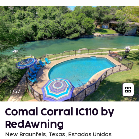
1
/
27
Comal Corral IC110 by
RedAwning
New Braunfels, Texas, Estados Unidos