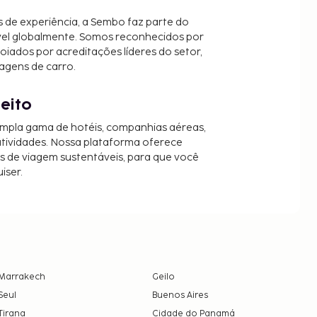
 de experiência, a Sembo faz parte do
vel globalmente. Somos reconhecidos por
oiados por acreditações líderes do setor,
agens de carro.
jeito
mpla gama de hotéis, companhias aéreas,
 atividades. Nossa plataforma oferece
es de viagem sustentáveis, para que você
iser.
Marrakech
Geilo
Seul
Buenos Aires
Tirana
Cidade do Panamá