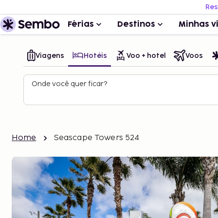
Res
Férias
Destinos
Minhas v
Viagens
Hotéis
Voo + hotel
Voos
Onde você quer ficar?
Home
Seascape Towers 524