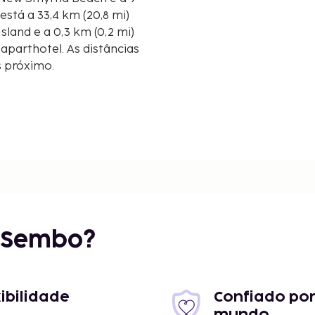
land e a 0,3 km (0,2 mi)
aparthotel. As distâncias
s próximo.
/2,3 mi
2,8 mi
 mi
r Sembo?
4,5 mi
xibilidade
Confiado por
mundo