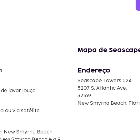
Mapa de Seascape
Endereço
a
Seascape Towers 524
5207 S. Atlantic Ave.
de lavar louça
32169
New Smyrna Beach, Flori
o ou via satélite
em New Smyrna Beach,
de New Smyrna Beach e a 9