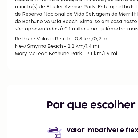
minuto(s) de Flagler Avenue Park. Este aparthotel está a 33,4 km (20,8 mi)
de Reserva Nacional de Vida Selvagem de Merritt Is
de Bethune Volusia Beach. Sinta-se em casa neste 
são apresentadas à 0,1 milha e ao quilómetro mai
Bethune Volusia Beach - 0,3 km/0,2 mi
New Smyrna Beach - 2,2 km/1,4 mi
Mary McLeod Bethune Park - 3,1 km/1,9 mi
St. Peter the Fisherman Episcopal Church - 3,6 km
Our Lady Star of the Sea Catholic Church - 4,5 km/
Indian River Lagoon Park - 4,8 km/3 mi
27th Avenue Park - 5 km/3,1 mi
Klondike Beach - 5 km/3,1 mi
Parque Arqueológico de Turtle Mound - 5,7 km/3,6
Por que escolhe
Pequeno Teatro da Praia de New Smyrna - 7,3 km/
Apollo Beach - 7,9 km/4,9 mi
Detwiler Park - 8,1 km/5 mi
Callalisa Park - 8,1 km/5 mi
Valor imbatível e fle
Beachside Baptist Church - 8,3 km/5,1 mi