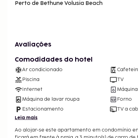
Perto de Bethune Volusia Beach
Avaliações
Comodidades do hotel
Ar condicionado
Cafeteir
Piscina
TV
Internet
Máquina 
Máquina de lavar roupa
Forno
Estacionamento
TV a cab
Leia mais
Ao alojar-se este apartamento em condomínio 
ficará em frente à praia, a 3 minuto(s) de carro 