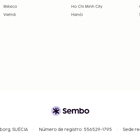
México
Ho Chi Minh City
Vietnã
Hanói
gborg, SUÉCIA
Número de registro: 556529-1795
Sede re