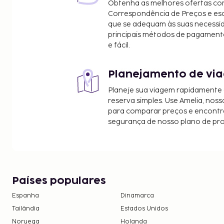
Obtenha as melhores ofertas co
Flagler Avenue Park - 8,3 km/5,1 mi
Correspondência de Preços e e
Os aeroportos mais próximos são:
que se adequam às suas necessi
Daytona Beach, Florida (DAB-Aeroporto Internaci
principais métodos de pagament
e fácil.
41,4 km/25,7 mi
Orlando, Florida (SFB-Aeroporto Internacional de 
km/38,8 mi
Planejamento de via
Há estacionamento grátis no local.
Planeje sua viagem rapidamente
reserva simples. Use Amelia, noss
para comparar preços e encontra
segurança de nosso plano de pr
Países populares
Espanha
Dinamarca
Tailândia
Estados Unidos
Noruega
Holanda