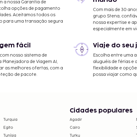
m a nossa Garantia de
scolha opções de pagamento
Com mais de 30 anos
dades. Aceitamos todos os
grupo Stena, confiá
onal de Daytona Beach) -
o para uma transação segura
nossa expertise e ap
especialmente em vi
Orlando Sanford) - 62,5
gem fácil
Viaje do seu 
 com nosso sistema de
Escolha entre uma a
a Planejadora de Viagem AI,
aluguéis de férias e
r as melhores ofertas, com a
flexibilidade e opçõ
oteção de pacote.
possa viajar como qu
Cidades populares
Turquia
Agadir
Egito
Cairo
Tunísia
Turku