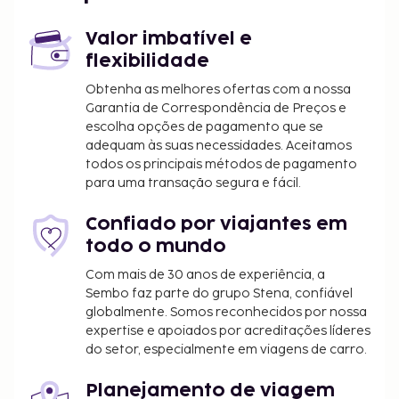
Orlando, Florida (SFB-Aeroporto Internacional de
Orlando Sanford) - 63 km/39,1 mi
Valor imbatível e
flexibilidade
Há estacionamento grátis no local.
Obtenha as melhores ofertas com a nossa
Garantia de Correspondência de Preços e
escolha opções de pagamento que se
adequam às suas necessidades. Aceitamos
todos os principais métodos de pagamento
para uma transação segura e fácil.
Confiado por viajantes em
todo o mundo
Com mais de 30 anos de experiência, a
Sembo faz parte do grupo Stena, confiável
globalmente. Somos reconhecidos por nossa
expertise e apoiados por acreditações líderes
do setor, especialmente em viagens de carro.
Planejamento de viagem