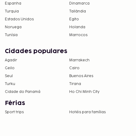
Espanha
Dinamarca
Turquia
Tailândia
Estados Unidos
Egito
Noruega
Holanda
Tunísia
Marrocos
Cidades populares
Agadir
Marrakech
Geilo
Cairo
Seul
Buenos Aires
Turku
Tirana
Cidade do Panamá
Ho Chi Minh City
Férias
Sport trips
Hotéis para famílias