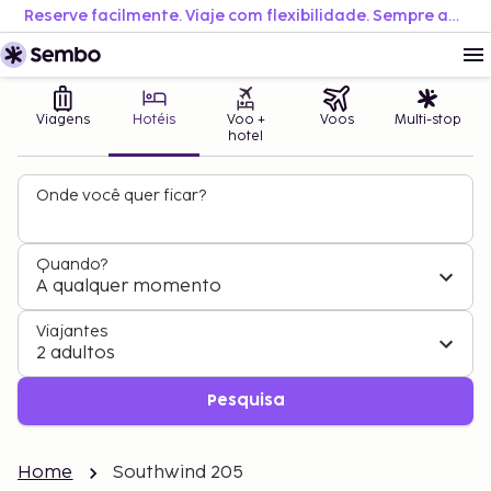
Reserve facilmente. Viaje com flexibilidade. Sempre ao melhor preço.
Viagens
Hotéis
Voo +
Voos
Multi-stop
hotel
Onde você quer ficar?
Quando?
A qualquer momento
Viajantes
2 adultos
Pesquisa
Home
Southwind 205