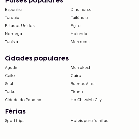
Países populares
Espanha
Dinamarca
Turquia
Tailândia
Estados Unidos
Egito
Noruega
Holanda
Tunísia
Marrocos
Cidades populares
Agadir
Marrakech
Geilo
Cairo
Seul
Buenos Aires
Turku
Tirana
Cidade do Panamá
Ho Chi Minh City
Férias
Sport trips
Hotéis para famílias