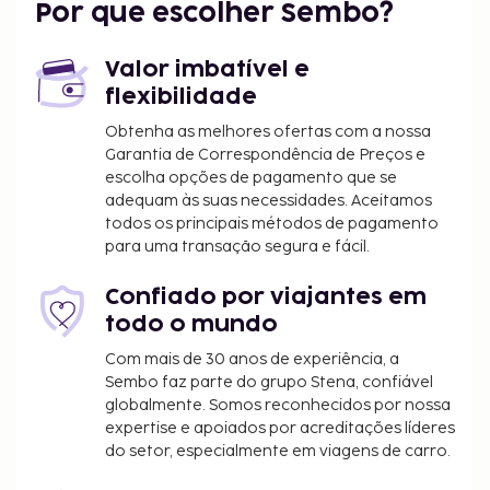
Por que escolher Sembo?
ao restaurante dDune Hotel. Peça o seu cocktail
favorito no bar/lounge. O hotel serve pequenos-
Valor imbatível e
almoços buffet diariamente entre as 8:00 e as 11:00
flexibilidade
mediante uma sobretaxa. A Hotelstars Union é a
entidade responsável pela atribuição das
Obtenha as melhores ofertas com a nossa
Garantia de Correspondência de Preços e
classificações por estrelas em Bélgica. Este
escolha opções de pagamento que se
alojamento recebeu a classificação de 4 estrelas.
adequam às suas necessidades. Aceitamos
O alojamento irá solicitar-lhe o pagamento dos
todos os principais métodos de pagamento
seguintes custos. Podem incluir os impostos
para uma transação segura e fácil.
aplicáveis:
Confiado por viajantes em
Imposto municipal: 1.15 EUR por pessoa, por
todo o mundo
noite
Com mais de 30 anos de experiência, a
Incluímos todas as taxas que o alojamento nos
Sembo faz parte do grupo Stena, confiável
comunicou.
globalmente. Somos reconhecidos por nossa
expertise e apoiados por acreditações líderes
Tarifa de pequeno-almoço buffet: 25 EUR por
do setor, especialmente em viagens de carro.
adulto e 12.50 EUR por criança (valores
aproximados)