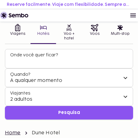
Reserve facilmente. Viaje com flexibilidade. Sempre ao melhor preço.
Viagens
Hotéis
Voo +
Voos
Multi-stop
hotel
Onde você quer ficar?
Quando?
A qualquer momento
Viajantes
2 adultos
Pesquisa
Home
Dune Hotel