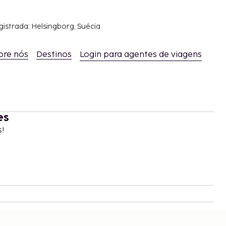
gistrada: Helsingborg, Suécia
bre nós
Destinos
Login para agentes de viagens
es
s!