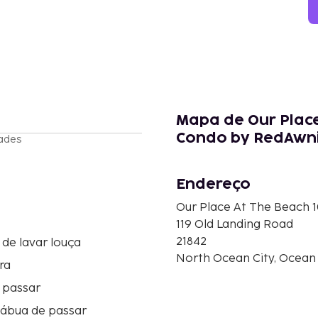
Mapa de Our Plac
Condo by RedAwn
ades
Endereço
Our Place At The Beach
119 Old Landing Road
21842
de lavar louça
North Ocean City, Ocean 
ra
 passar
tábua de passar