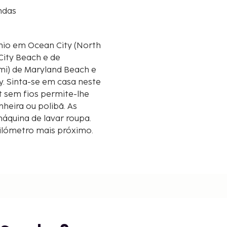
ndas
io em Ocean City (North
City Beach e de
y. Sinta-se em casa neste
t sem fios permite-lhe
heira ou polibã. As
áquina de lavar roupa.
quilómetro mais próximo.
,8 mi