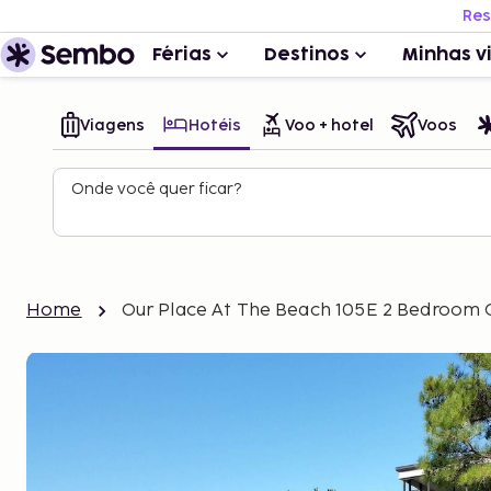
Res
Férias
Destinos
Minhas v
Viagens
Hotéis
Voo + hotel
Voos
Onde você quer ficar?
Home
Our Place At The Beach 105E 2 Bedroom