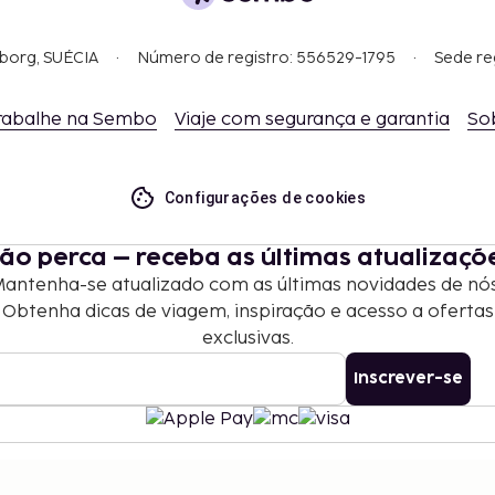
gborg, SUÉCIA
Número de registro: 556529-1795
Sede re
rabalhe na Sembo
Viaje com segurança e garantia
So
Configurações de cookies
ão perca – receba as últimas atualizaçõ
antenha-se atualizado com as últimas novidades de nó
Obtenha dicas de viagem, inspiração e acesso a ofertas
exclusivas.
Inscrever-se
©
2026
Stena Line Travel Group AB