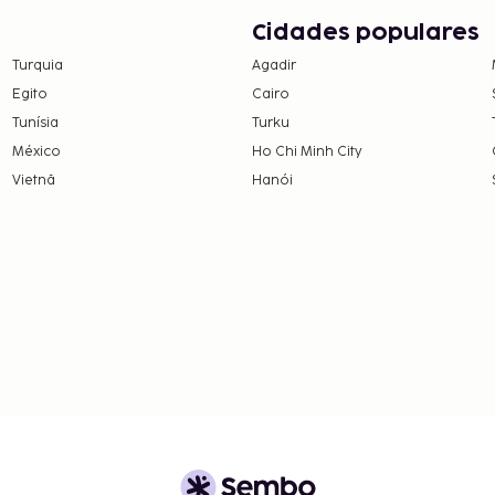
Cidades populares
Turquia
Agadir
Egito
Cairo
Tunísia
Turku
México
Ho Chi Minh City
Vietnã
Hanói