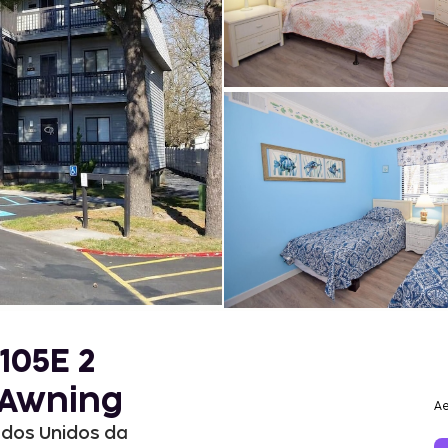
105E 2
dAwning
Ae
ados Unidos da