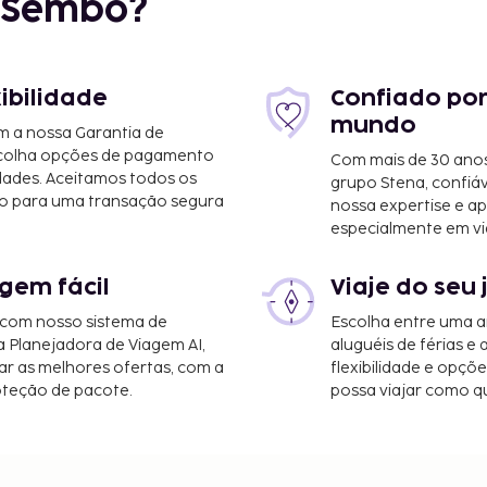
r Sembo?
i
xibilidade
Confiado por
mundo
m a nossa Garantia de
scolha opções de pagamento
Com mais de 30 anos
dades. Aceitamos todos os
grupo Stena, confiá
o para uma transação segura
nossa expertise e ap
especialmente em vi
Ocean City) - 15,9
gem fácil
Viaje do seu 
 km/35,7 mi
 com nosso sistema de
Escolha entre uma a
lisbury - Ocean City
a Planejadora de Viagem AI,
aluguéis de férias e
r as melhores ofertas, com a
flexibilidade e opçõ
oteção de pacote.
possa viajar como qu
rto dos pais ou tutor,
em numerário em todas