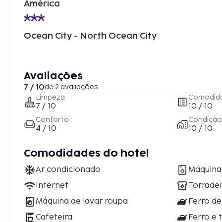
América
Ocean City - North Ocean City
Avaliações
7 / 10
de 2 avaliações
Limpeza
Comodid
7 / 10
10 / 10
Conforto
Condição
4 / 10
10 / 10
Comodidades do hotel
Ar condicionado
Máquina 
Internet
Torradei
Máquina de lavar roupa
Ferro de
Cafeteira
Ferro e 