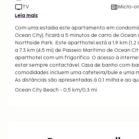
TV
Micro-o
Leia mais
Com uma estadia este apartamento em condomín
Ocean City), ficará a 5 minutos de carro de Ocean 
Northside Park. Este aparthotel está a 1,9 km (1,2 mi) de Maryland Beach e
a 7,3 km (4,5 mi) de Passeio Marítimo de Ocean Cit
aparthotel com um frigorífico. O acesso à interne
estar sempre contactável. Casa de banho com ban
comodidades incluem uma cafeteira/bule e uma m
As distâncias são apresentadas à 0,1 milha e ao 
Ocean City Beach - 0,5 km/0,3 mi
Ocean City County Library - 0,5 km/0,3 mi
Assawoman Bay - 0,7 km/0,4 mi
Gold Coast Mall - 0,8 km/0,5 mi
Carousel Ice Skating Rink - 1,2 km/0,7 mi
Art League of Ocean City - 1,3 km/0,8 mi
94th Street Ocean City Dog Playground - 1,3 km/0