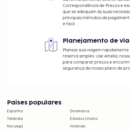
Jolly Roger at the Pier - 3,2 km/2 mi
Correspondência de Preços e e
Ripley's Believe It or Not! - 3,3 km/2 mi
que se adequam às suas necessi
Seacrets - 3,3 km/2 mi
principais métodos de pagament
e fácil.
Trimper's Rides - 3,4 km/2,1 mi
Os aeroportos mais próximos são:
Planejamento de via
Ocean City, Maryland (OCE-Aeroporto Municipal de
mi
Planeje sua viagem rapidamente
Salisbury, Maryland (SBY-Aeroporto Regional de Sa
reserva simples. Use Amelia, noss
Wicomico) - 46,3 km/28,8 mi
para comparar preços e encontra
segurança de nosso plano de pr
Georgetown, Delaware (GED-Sussex County) - 56 k
As crianças não pagam quando dormem no qua
utilizando a(s) cama(s) existentes.
Disponibilização de opções de pagamento s
as transações.
Países populares
Espanha
Dinamarca
Tailândia
Estados Unidos
Noruega
Holanda