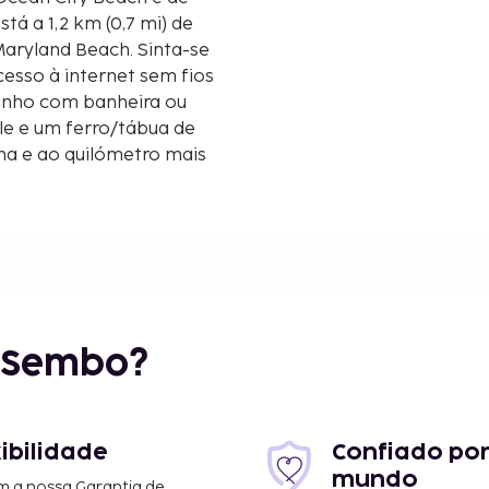
Maryland Beach. Sinta-se
cesso à internet sem fios
banho com banheira ou
le e um ferro/tábua de
lha e ao quilómetro mais
r Sembo?
i
xibilidade
Confiado por
mundo
m a nossa Garantia de