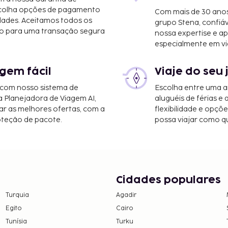
scolha opções de pagamento
Com mais de 30 anos
dades. Aceitamos todos os
grupo Stena, confiá
o para uma transação segura
nossa expertise e ap
especialmente em vi
gem fácil
Viaje do seu 
 Ocean City) - 8,5 km/5,3
 com nosso sistema de
Escolha entre uma a
lisbury - Ocean City
a Planejadora de Viagem AI,
aluguéis de férias e
r as melhores ofertas, com a
flexibilidade e opçõ
oteção de pacote.
possa viajar como qu
m/34,8 mi
rto dos pais ou tutor,
em numerário em todas
Cidades populares
Turquia
Agadir
Egito
Cairo
Tunísia
Turku