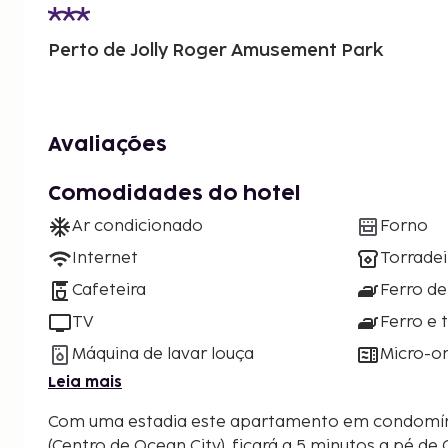
Perto de Jolly Roger Amusement Park
Avaliações
Comodidades do hotel
Ar condicionado
Forno
Internet
Torradei
Cafeteira
Ferro de
TV
Ferro e 
Máquina de lavar louça
Micro-o
Leia mais
Com uma estadia este apartamento em condomín
(Centro de Ocean City), ficará a 5 minutos a pé de