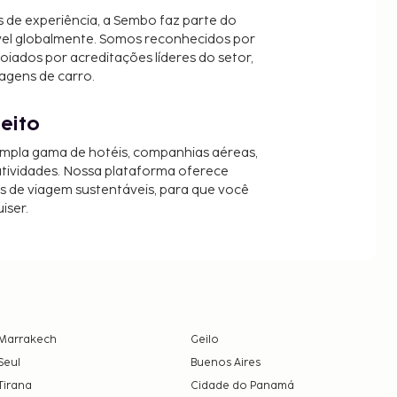
 de experiência, a Sembo faz parte do
vel globalmente. Somos reconhecidos por
oiados por acreditações líderes do setor,
agens de carro.
jeito
mpla gama de hotéis, companhias aéreas,
 atividades. Nossa plataforma oferece
es de viagem sustentáveis, para que você
iser.
Marrakech
Geilo
Seul
Buenos Aires
Tirana
Cidade do Panamá