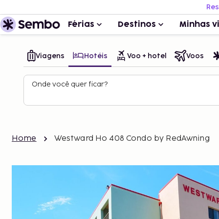
Res
Férias
Destinos
Minhas v
Viagens
Hotéis
Voo + hotel
Voos
Onde você quer ficar?
Home
Westward Ho 408 Condo by RedAwning