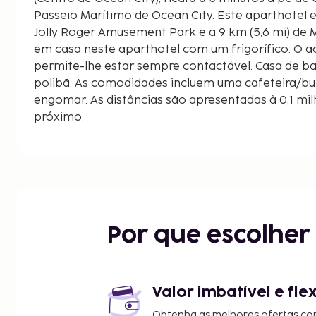
Passeio Marítimo de Ocean City. Este aparthotel está a 1,2 km (0,7 mi) de
Jolly Roger Amusement Park e a 9 km (5,6 mi) de 
em casa neste aparthotel com um frigorífico. O a
permite-lhe estar sempre contactável. Casa de 
polibã. As comodidades incluem uma cafeteira/bu
engomar. As distâncias são apresentadas à 0,1 mi
próximo.
Isle of Wight Bay - 0,1 km/0,1 mi
Embers Island - 0,1 km/0,1 mi
Ocean City Beach - 0,4 km/0,3 mi
Passeio Marítimo de Ocean City - 0,4 km/0,3 mi
Bahia Marina - 0,5 km/0,3 mi
Jolly Roger Amusement Park - 1,2 km/0,7 mi
Por que escolhe
Midway Shopping Center - 2,3 km/1,4 mi
Ocean Bowl Skate Park - 2,5 km/1,5 mi
Roland E. Powell Convention Center - 2,5 km/1,6 m
Fun City Arcade - 3 km/1,8 mi
Valor imbatível e fle
Seacrets Distilling Company - 3,2 km/2 mi
Obtenha as melhores ofertas co