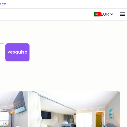
eço.
EUR
Pesquisa