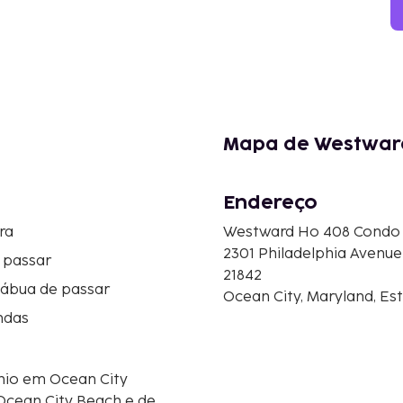
Mapa de Westwar
Endereço
ra
Westward Ho 408 Condo
2301 Philadelphia Avenue
 passar
21842
tábua de passar
Ocean City, Maryland, Es
ndas
io em Ocean City
 Ocean City Beach e de