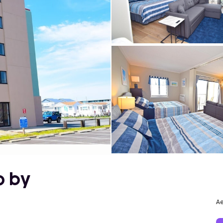
o by
Ae