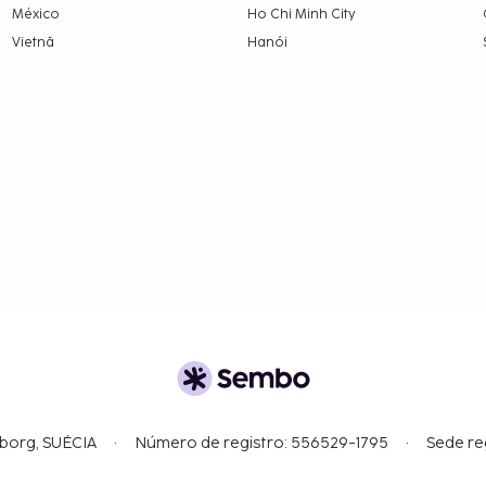
México
Ho Chi Minh City
Vietnã
Hanói
gborg, SUÉCIA
Número de registro: 556529-1795
Sede re