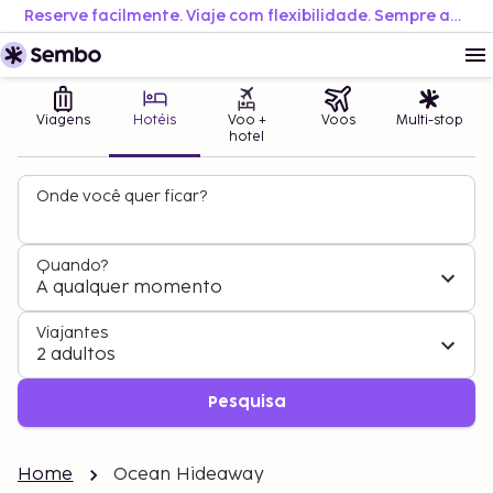
Reserve facilmente. Viaje com flexibilidade. Sempre ao melhor preço.
Viagens
Hotéis
Voo +
Voos
Multi-stop
hotel
Onde você quer ficar?
Quando?
A qualquer momento
Viajantes
2 adultos
Pesquisa
Home
Ocean Hideaway