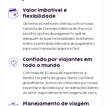
Salisbury, Maryland (SBY-Aeroporto Regional de
Salisbury - Ocean City Wicomico) - 45,8 km/28,5 mi
Valor imbatível e
Georgetown, Delaware (GED-Sussex County) - 56,4
flexibilidade
km/35,1 mi
Obtenha as melhores ofertas com a nossa
Garantia de Correspondência de Preços e
As crianças não pagam quando dormem no
escolha opções de pagamento que se
quarto dos pais ou tutor, utilizando a(s) cama(s)
adequam às suas necessidades. Aceitamos
existentes.
todos os principais métodos de pagamento
para uma transação segura e fácil.
Confiado por viajantes em
todo o mundo
Com mais de 30 anos de experiência, a
Sembo faz parte do grupo Stena, confiável
globalmente. Somos reconhecidos por nossa
expertise e apoiados por acreditações líderes
do setor, especialmente em viagens de carro.
Planejamento de viagem