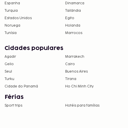
Espanha
Dinamarca
Turquia
Tailândia
Estados Unidos
Egito
Noruega
Holanda
Tunísia
Marrocos
Cidades populares
Agadir
Marrakech
Geilo
Cairo
Seul
Buenos Aires
Turku
Tirana
Cidade do Panamá
Ho Chi Minh City
Férias
Sport trips
Hotéis para famílias