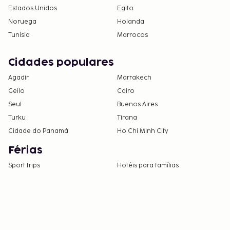
Estados Unidos
Egito
Noruega
Holanda
Tunísia
Marrocos
Cidades populares
Agadir
Marrakech
Geilo
Cairo
Seul
Buenos Aires
Turku
Tirana
Cidade do Panamá
Ho Chi Minh City
Férias
Sport trips
Hotéis para famílias