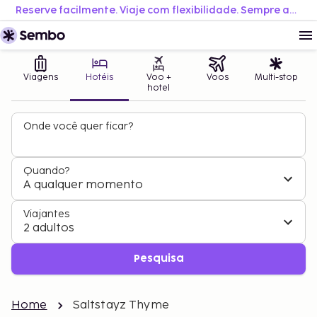
Reserve facilmente. Viaje com flexibilidade. Sempre ao melhor preço.
Viagens
Hotéis
Voo +
Voos
Multi-stop
hotel
Onde você quer ficar?
Quando?
A qualquer momento
Viajantes
2 adultos
Pesquisa
Home
Saltstayz Thyme