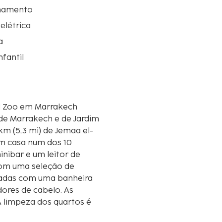
namento
 elétrica
a
nfantil
d Zoo em Marrakech
 de Marrakech e de Jardim
 em casa num dos 10
nibar e um leitor de
com uma seleção de
ipadas com uma banheira
dores de cabelo. As
A limpeza dos quartos é
0,1 milha e ao quilómetro