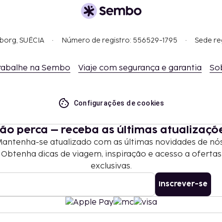
 noite. Este imposto
os.
omunicou.
gborg, SUÉCIA
Número de registro: 556529-1795
Sede re
AD por veículo (só ida,
rabalhe na Sembo
Viaje com segurança e garantia
So
as e os depósitos podem
Configurações de cookies
 2 crianças com idade
m o mesmo quarto que os
ão perca – receba as últimas atualizaçõ
ntes.
antenha-se atualizado com as últimas novidades de nó
entes registados.
Obtenha dicas de viagem, inspiração e acesso a ofertas
unicantes, sujeitos a
exclusivas.
amento através do
Inscrever-se
e reserva.
penas em quartos
smos. Os clientes deverão