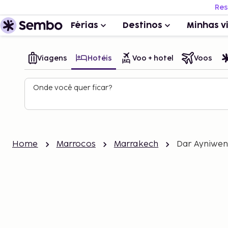
Res
Férias
Destinos
Minhas v
Viagens
Hotéis
Voo + hotel
Voos
Onde você quer ficar?
Home
Marrocos
Marrakech
Dar Ayniwen