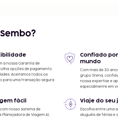
r Sembo?
xibilidade
Confiado por
- 6,2 km/3,9 mi
mundo
m a nossa Garantia de
scolha opções de pagamento
Com mais de 30 anos
dades. Aceitamos todos os
grupo Stena, confiá
o para uma transação segura
nossa expertise e ap
especialmente em vi
gem fácil
Viaje do seu 
 Hotel & Bird Zoo é o de
 com nosso sistema de
Escolha entre uma a
a Planejadora de Viagem AI,
aluguéis de férias e