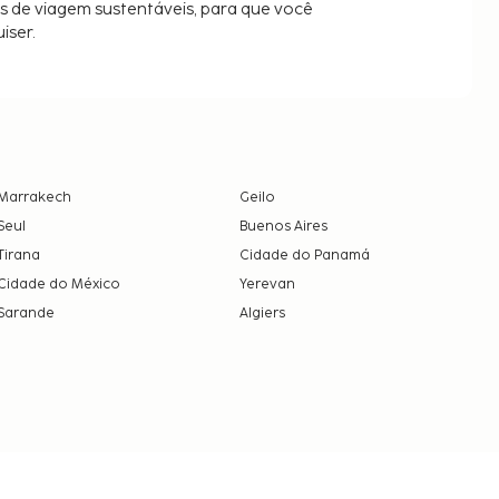
es de viagem sustentáveis, para que você
iser.
Marrakech
Geilo
Seul
Buenos Aires
Tirana
Cidade do Panamá
Cidade do México
Yerevan
Sarande
Algiers