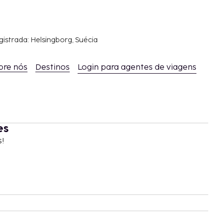
gistrada: Helsingborg, Suécia
bre nós
Destinos
Login para agentes de viagens
es
s!