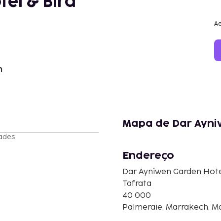
el & Bird
Ae
h
Mapa de Dar Ayni
ades
Endereço
Dar Ayniwen Garden Hote
Tafrata
40 000
Palmeraie, Marrakech, M