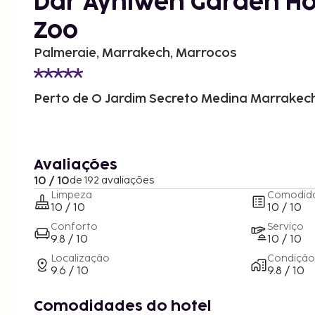
Dar Ayniwen Garden Hot
Zoo
Palmeraie, Marrakech, Marrocos
Perto de O Jardim Secreto Medina Marrakec
Avaliações
10 / 10
de 192 avaliações
Limpeza
Comodid
10 / 10
10 / 10
Conforto
Serviço
9.8 / 10
10 / 10
Localização
Condição
9.6 / 10
9.8 / 10
Comodidades do hotel