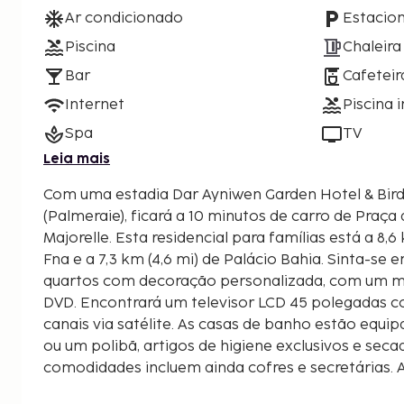
Ar condicionado
Estacio
Piscina
Chaleira
Bar
Cafeteir
Internet
Piscina i
Spa
TV
Leia mais
Com uma estadia Dar Ayniwen Garden Hotel & Bir
(Palmeraie), ficará a 10 minutos de carro de Praça
Majorelle. Esta residencial para famílias está a 8,6 km (5,3 mi) de Jemaa el-
Fna e a 7,3 km (4,6 mi) de Palácio Bahia. Sinta-se
quartos com decoração personalizada, com um mi
DVD. Encontrará um televisor LCD 45 polegadas 
canais via satélite. As casas de banho estão equ
ou um polibã, artigos de higiene exclusivos e seca
comodidades incluem ainda cofres e secretárias. 
efetuada diária. As distâncias são apresentadas à 