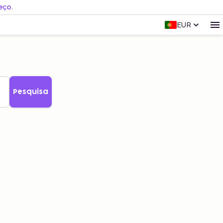
eço.
EUR
Pesquisa