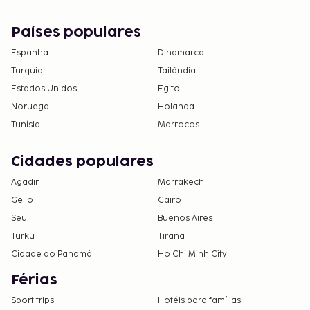
Países populares
Espanha
Dinamarca
Turquia
Tailândia
Estados Unidos
Egito
Noruega
Holanda
Tunísia
Marrocos
Cidades populares
Agadir
Marrakech
Geilo
Cairo
Seul
Buenos Aires
Turku
Tirana
Cidade do Panamá
Ho Chi Minh City
Férias
Sport trips
Hotéis para famílias