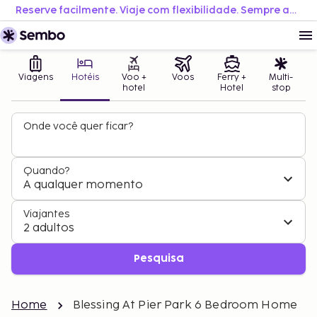
Reserve facilmente. Viaje com flexibilidade. Sempre ao melhor preço.
Viagens
Hotéis
Voo +
Voos
Ferry +
Multi-
hotel
Hotel
stop
Onde você quer ficar?
Quando?
A qualquer momento
Viajantes
2 adultos
Pesquisa
Home
Blessing At Pier Park 6 Bedroom Home