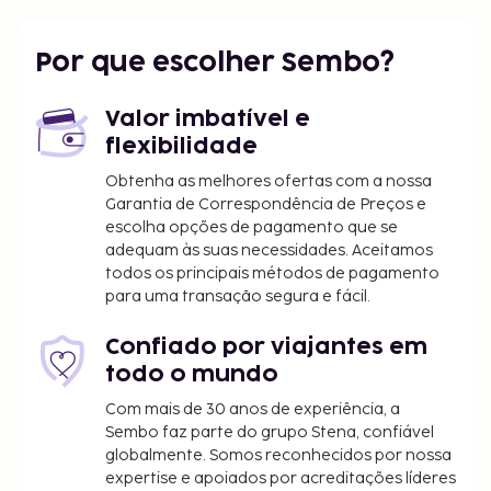
Beaches Intl.) - 21 km/13 mi
Esta casa de férias para não fumadores
Por que escolher Sembo?
disponibiliza circuitos para caminhadas/bicicleta
nas imediações e vela nas imediações.
Valor imbatível e
As crianças não pagam quando dormem no
flexibilidade
quarto dos pais ou tutor, utilizando a(s) cama(s)
existentes.
Obtenha as melhores ofertas com a nossa
Disponibilização de opções de pagamento sem
Garantia de Correspondência de Preços e
escolha opções de pagamento que se
numerário em todas as transações.
adequam às suas necessidades. Aceitamos
todos os principais métodos de pagamento
para uma transação segura e fácil.
Confiado por viajantes em
todo o mundo
Com mais de 30 anos de experiência, a
Sembo faz parte do grupo Stena, confiável
globalmente. Somos reconhecidos por nossa
expertise e apoiados por acreditações líderes