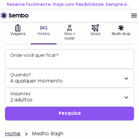
Reserve facilmente. Viaje com flexibilidade. Sempre ao melhor preço.
Viagens
Hotéis
Voo +
Voos
Multi-stop
hotel
Onde você quer ficar?
Quando?
A qualquer momento
Viajantes
2 adultos
Pesquisa
Home
Madho Bagh