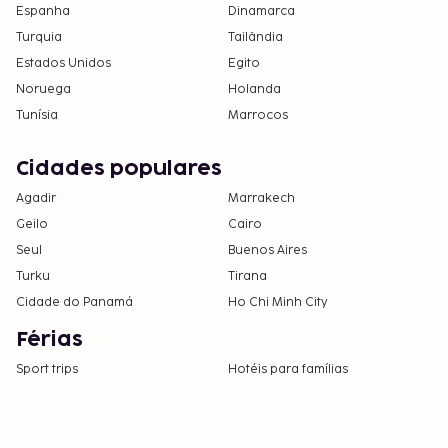
Espanha
Dinamarca
Turquia
Tailândia
Estados Unidos
Egito
Noruega
Holanda
Tunísia
Marrocos
Cidades populares
Agadir
Marrakech
Geilo
Cairo
Seul
Buenos Aires
Turku
Tirana
Cidade do Panamá
Ho Chi Minh City
Férias
Sport trips
Hotéis para famílias