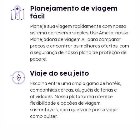
Internacional de Bali) também permanece
encerrado no Dia do Silêncio.
Planejamento de viagem
Tarifa de pequeno-almoço inglês: 40000 IDR
fácil
por adulto e 40000 IDR por criança (valores
Planeje sua viagem rapidamente com nosso
aproximados)
sistema de reserva simples. Use Amelia, nossa
Planejadora de Viagem AI, para comparar
A lista anterior pode não estar completa. As taxas e
preços e encontrar as melhores ofertas, com
os depósitos podem não incluir impostos e estão
a segurança de nosso plano de proteção de
sujeitos a alterações.
pacote.
Viaje do seu jeito
Escolha entre uma ampla gama de hotéis,
companhias aéreas, aluguéis de férias e
atividades. Nossa plataforma oferece
flexibilidade e opções de viagem
sustentáveis, para que você possa viajar
como quiser.