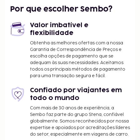
comodidades oferecidas por Esta casa de
Por que escolher Sembo?
hóspedes. Mime-se com o serviço de massagens do
local ou contemple fabulosas vistas a partir da
Valor imbatível e
açoteia e do jardim. Wi-fi grátis, uma sala de estar
flexibilidade
comum e uma máquina de venda automática são
algumas das comodidades adicionais disponíveis
Obtenha as melhores ofertas com a nossa
Garantia de Correspondência de Preços e
nesta casa de hóspedes. Made Arsa Homestay
escolha opções de pagamento que se
dispõe de uma loja de conveniência. A casa de
adequam às suas necessidades. Aceitamos
hóspedes serve pequenos-almoços tipo inglês
todos os principais métodos de pagamento
diariamente entre as 8:00 e as 10:00 mediante uma
para uma transação segura e fácil.
sobretaxa. De acordo com a legislação local, todos
os visitantes devem permanecer no alojamento
Confiado por viajantes em
durante o Dia do Silêncio (Nyepi)/Ano Novo hindu
todo o mundo
durante um período de 24 horas, a partir das 06:00.
Com mais de 30 anos de experiência, a
Normalmente, o Dia do Silêncio calha em março ou
Sembo faz parte do grupo Stena, confiável
abril (as datas variam todos os anos). Não é
globalmente. Somos reconhecidos por nossa
possível realizar o check-in ou o check-out nesse
expertise e apoiados por acreditações líderes
dia. O aeroporto de Ngurah Rai (Aeroporto
do setor, especialmente em viagens de carro.