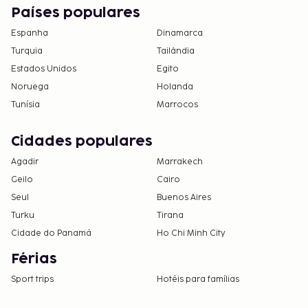
Países populares
Espanha
Dinamarca
Turquia
Tailândia
Estados Unidos
Egito
Noruega
Holanda
Tunísia
Marrocos
Cidades populares
Agadir
Marrakech
Geilo
Cairo
Seul
Buenos Aires
Turku
Tirana
Cidade do Panamá
Ho Chi Minh City
Férias
Sport trips
Hotéis para famílias