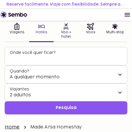
Reserve facilmente. Viaje com flexibilidade. Sempre ao melhor preço.
Viagens
Hotéis
Voo +
Voos
Multi-stop
hotel
Onde você quer ficar?
Quando?
A qualquer momento
Viajantes
2 adultos
Pesquisa
Home
Made Arsa Homestay