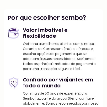
O aeroporto principal mais próximo é o de Pescara
(PSR-Aeroporto Internacional de Abruzzo) - 76,4
km/47,5 mi
Por que escolher Sembo?
Micro-ondas no espaço comum e frigorífico no
espaço comum estão entre o leque de
Valor imbatível e
comodidades oferecidas por Esta casa de
flexibilidade
hóspedes. Desfrute de fantásticas vistas a partir do
jardim ou tire partido das várias comodidades e
Obtenha as melhores ofertas com a nossa
Garantia de Correspondência de Preços e
serviços ao seu dispor, incluindo Wi-fi grátis e uma
escolha opções de pagamento que se
lareira no lobby. Comece as suas manhãs da melhor
adequam às suas necessidades. Aceitamos
forma com um pequeno-almoço completo grátis,
todos os principais métodos de pagamento
servido diariamente entre as 8:30 e as 10:00.
para uma transação segura e fácil.
Estadia de animais de estimação: 10 EUR por
animal (varia consoante a duração da estadia) +
Confiado por viajantes em
20 EUR (taxa de limpeza única)
todo o mundo
Os animais de serviço estão isentos de taxas
Com mais de 30 anos de experiência, a
Utilização de cozinha/kitchenette: 15 EUR por
Sembo faz parte do grupo Stena, confiável
dia
globalmente. Somos reconhecidos por nossa
Micro-ondas no quarto: 5 EUR por dia