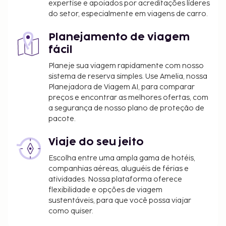
expertise e apoiados por acreditações líderes
Taxa de eletricidade: 10 EUR por dia
do setor, especialmente em viagens de carro.
Taxa de consumo de gás: 10 EUR por dia
Planejamento de viagem
A lista anterior pode não estar completa. As taxas e
fácil
os depósitos podem não incluir impostos e estão
Planeje sua viagem rapidamente com nosso
sujeitos a alterações.
sistema de reserva simples. Use Amelia, nossa
Todas as pessoas alojadas, incluindo crianças,
Planejadora de Viagem AI, para comparar
deverão estar presentes durante o registo de
preços e encontrar as melhores ofertas, com
entrada e exibir o respetivo documento de
a segurança de nosso plano de proteção de
pacote.
identificação ou passaporte.
Devido às regulamentações nacionais, as
Viaje do seu jeito
transações em numerário neste alojamento
não poderão exceder 5000 EUR. Para mais
Escolha entre uma ampla gama de hotéis,
informações, contacte o alojamento através
companhias aéreas, aluguéis de férias e
atividades. Nossa plataforma oferece
dos dados que constam na confirmação de
flexibilidade e opções de viagem
reserva.
sustentáveis, para que você possa viajar
como quiser.