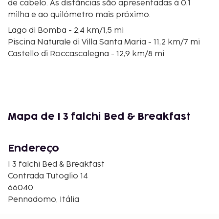
de cabelo. As distâncias são apresentadas à 0,1
milha e ao quilómetro mais próximo.
Lago di Bomba - 2,4 km/1,5 mi
Piscina Naturale di Villa Santa Maria - 11,2 km/7 mi
Castello di Roccascalegna - 12,9 km/8 mi
Parco Nazionale della Majella - 14,6 km/9,1 mi
Grotte del Cavallone - 28,4 km/17,6 mi
Estância de Esqui de Campo di Giove - 31,8 km/19,8
mi
Santuario del Miracolo Eucaristico - 34,4 km/21,4 mi
Mapa de I 3 falchi Bed & Breakfast
Piazza Plebiscito - 34,5 km/21,4 mi
Gole di San Martino - 35,8 km/22,2 mi
Adegas de Cantina Frentana - 37,1 km/23 mi
Endereço
Museu da Fundição Marinelli Bell - 37,3 km/23,2 mi
I 3 falchi Bed & Breakfast
Praça da Cidade - 38,2 km/23,7 mi
Contrada Tutoglio 14
Piazza del Plebiscito - 38,3 km/23,8 mi
66040
Abadia de San Giovanni in Venere - 38,9 km/24,2 mi
Pennadomo, Itália
Parco della Costa dei Trabocchi - 39,5 km/24,5 mi