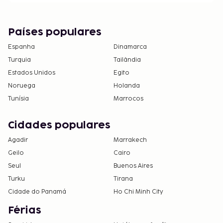
Países populares
Espanha
Dinamarca
Turquia
Tailândia
Estados Unidos
Egito
Noruega
Holanda
Tunísia
Marrocos
Cidades populares
Agadir
Marrakech
Geilo
Cairo
Seul
Buenos Aires
Turku
Tirana
Cidade do Panamá
Ho Chi Minh City
Férias