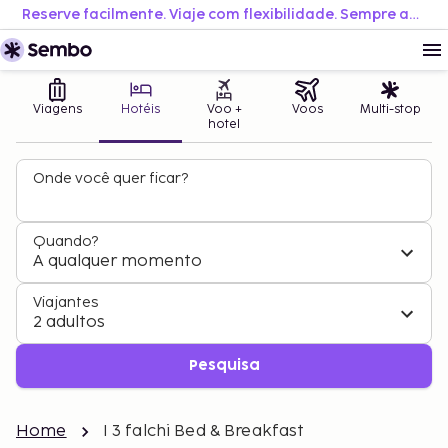
Reserve facilmente. Viaje com flexibilidade. Sempre ao melhor preço.
Viagens
Hotéis
Voo +
Voos
Multi-stop
hotel
Onde você quer ficar?
Quando?
A qualquer momento
Viajantes
2 adultos
Pesquisa
Home
I 3 falchi Bed & Breakfast