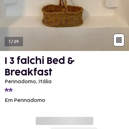
1
/
29
I 3 falchi Bed &
Breakfast
Pennadomo, Itália
Em Pennadomo