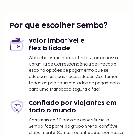
preparados no momento diariamente entre as 7:30
e as 9:30 mediante uma sobretaxa.
O alojamento irá solicitar-lhe o pagamento dos
Por que escolher Sembo?
seguintes custos. Podem incluir os impostos
aplicáveis:
Valor imbatível e
Imposto municipal: 1.00 EUR por pessoa, por
flexibilidade
noite
Obtenha as melhores ofertas com a nossa
Garantia de Correspondência de Preços e
Incluímos todas as taxas que o alojamento nos
escolha opções de pagamento que se
comunicou.
adequam às suas necessidades. Aceitamos
Tarifa de pequeno-almoço preparado no
todos os principais métodos de pagamento
momento: 3.50 EUR por adulto e 25 EUR por
para uma transação segura e fácil.
criança (valores aproximados)
Confiado por viajantes em
A lista anterior pode não estar completa. As taxas e
todo o mundo
os depósitos podem não incluir impostos e estão
Com mais de 30 anos de experiência, a
sujeitos a alterações.
Sembo faz parte do grupo Stena, confiável
Todas as pessoas alojadas, incluindo crianças,
globalmente. Somos reconhecidos por nossa