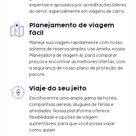
deverão estar presentes durante o registo de
expertise e apoiados por acreditações líderes
do setor, especialmente em viagens de carro.
entrada e exibir o respetivo documento de
identificação ou passaporte.
Planejamento de viagem
Devido às regulamentações nacionais, as
fácil
transações em numerário neste alojamento
não poderão exceder 5000 EUR. Para mais
Planeje sua viagem rapidamente com nosso
informações, contacte o alojamento através
sistema de reserva simples. Use Amelia, nossa
Planejadora de Viagem AI, para comparar
dos dados que constam na confirmação de
preços e encontrar as melhores ofertas, com
reserva.
a segurança de nosso plano de proteção de
pacote.
Viaje do seu jeito
Escolha entre uma ampla gama de hotéis,
companhias aéreas, aluguéis de férias e
atividades. Nossa plataforma oferece
flexibilidade e opções de viagem
sustentáveis, para que você possa viajar
como quiser.