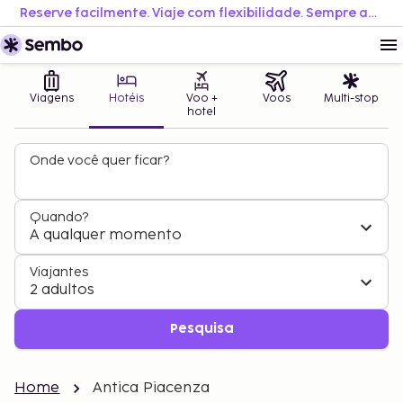
Reserve facilmente. Viaje com flexibilidade. Sempre ao melhor preço.
Viagens
Hotéis
Voo +
Voos
Multi-stop
hotel
Onde você quer ficar?
Quando?
A qualquer momento
Viajantes
2 adultos
Pesquisa
Home
Antica Piacenza