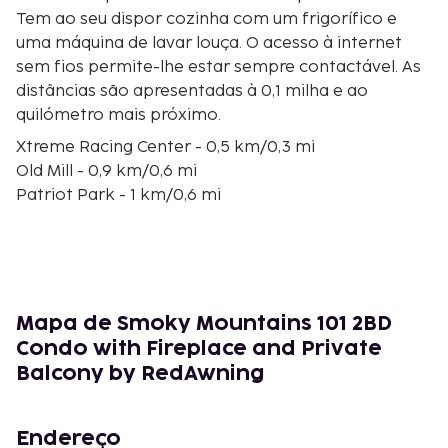
Tem ao seu dispor cozinha com um frigorífico e
uma máquina de lavar louça. O acesso à internet
sem fios permite-lhe estar sempre contactável. As
distâncias são apresentadas à 0,1 milha e ao
quilómetro mais próximo.
Xtreme Racing Center - 0,5 km/0,3 mi
Old Mill - 0,9 km/0,6 mi
Patriot Park - 1 km/0,6 mi
LeConte Center at Pigeon Forge - 1,1 km/0,7 mi
Pigeon Forge Factory Outlet Mall - 1,2 km/0,7 mi
Pigeon Forge Gem Mine - 1,2 km/0,8 mi
The Comedy Barn Theater - 1,6 km/1 mi
Alcatraz East Crime Museum - 1,7 km/1,1 mi
Mapa de Smoky Mountains 101 2BD
Island at Pigeon Forge - 1,9 km/1,2 mi
Condo with Fireplace and Private
Pirates Voyage Dinner & Show - 1,9 km/1,2 mi
Balcony by RedAwning
The Ripken Experience - Pigeon Forge - 2 km/1,2 mi
Dolly Parton's Stampede Dinner Attraction - 2
km/1,3 mi
Endereço