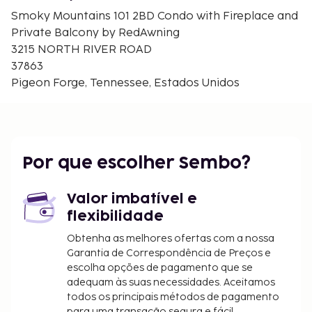
Great Smoky Mountain Wheel - 2,1 km/1,3 mi
Smoky Mountains 101 2BD Condo with Fireplace and
Pigeon River Crossing - 2,2 km/1,3 mi
Private Balcony by RedAwning
Great Smoky Mountain Murder Mystery Dinner Show
3215 NORTH RIVER ROAD
- 2,2 km/1,4 mi
37863
O aeroporto principal mais próximo é o de Alcoa -
Pigeon Forge, Tennessee, Estados Unidos
Knoxville Airport (TYS) - 59,1 km/36,7 mi
Há estacionamento grátis no local.
As crianças não pagam quando dormem no
quarto dos pais ou tutor, utilizando a(s) cama(s)
Por que escolher Sembo?
existentes.
Disponibilização de opções de pagamento sem
Valor imbatível e
numerário em todas as transações.
flexibilidade
Obtenha as melhores ofertas com a nossa
Garantia de Correspondência de Preços e
escolha opções de pagamento que se
adequam às suas necessidades. Aceitamos
todos os principais métodos de pagamento
para uma transação segura e fácil.