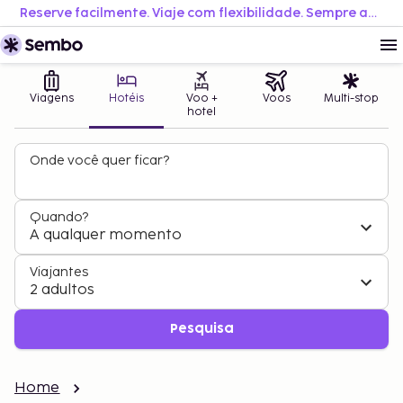
Reserve facilmente. Viaje com flexibilidade. Sempre ao melhor preço.
Viagens
Hotéis
Voo +
Voos
Multi-stop
hotel
Onde você quer ficar?
Quando?
A qualquer momento
Viajantes
2 adultos
Pesquisa
Home