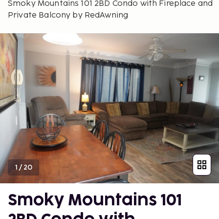
Smoky Mountains 101 2BD Condo with Fireplace and
Private Balcony by RedAwning
1
/
20
Smoky Mountains 101