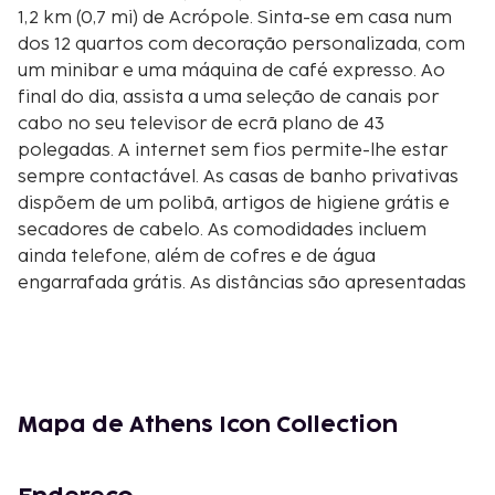
1,2 km (0,7 mi) de Acrópole. Sinta-se em casa num
dos 12 quartos com decoração personalizada, com
um minibar e uma máquina de café expresso. Ao
final do dia, assista a uma seleção de canais por
cabo no seu televisor de ecrã plano de 43
polegadas. A internet sem fios permite-lhe estar
sempre contactável. As casas de banho privativas
dispõem de um polibã, artigos de higiene grátis e
secadores de cabelo. As comodidades incluem
ainda telefone, além de cofres e de água
engarrafada grátis. As distâncias são apresentadas
à 0,1 milha e ao quilómetro mais próximo.
Ermou Street - 0,1 km/0,1 mi
Praça Monastiraki - 0,1 km/0,1 mi
Biblioteca de Adriano - 0,1 km/0,1 mi
Rua de Adrianou - 0,2 km/0,1 mi
Mapa de Athens Icon Collection
Feira de Monastiraki - 0,2 km/0,1 mi
Ágora Romana - 0,3 km/0,2 mi