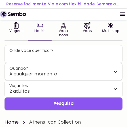
Reserve facilmente. Viaje com flexibilidade. Sempre ao melhor preço.
Viagens
Hotéis
Voo +
Voos
Multi-stop
hotel
Onde você quer ficar?
Quando?
A qualquer momento
Viajantes
2 adultos
Pesquisa
Home
Athens Icon Collection