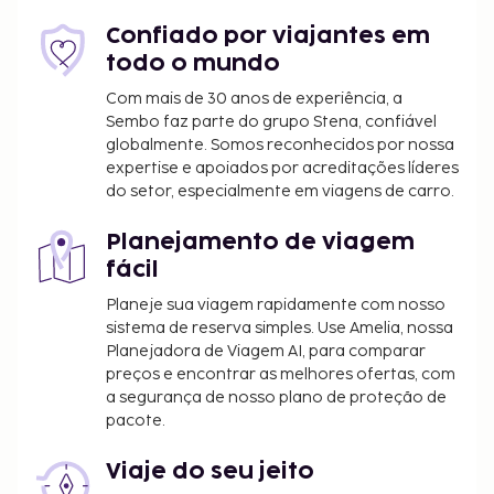
O alojamento irá solicitar-lhe o pagamento dos
Confiado por viajantes em
seguintes custos. Podem incluir os impostos
todo o mundo
aplicáveis:
Com mais de 30 anos de experiência, a
A cidade requer o pagamento de um imposto
Sembo faz parte do grupo Stena, confiável
municipal. O imposto tem variações sazonais e
globalmente. Somos reconhecidos por nossa
poderá não ser aplicado durante todo o ano.
expertise e apoiados por acreditações líderes
Note que poderão aplicar-se outras isenções.
do setor, especialmente em viagens de carro.
Para mais informações, contacte o alojamento
através dos dados que constam na sua
Planejamento de viagem
confirmação de reserva.
fácil
Imposto municipal: de 1 novembro a 31 março,
Planeje sua viagem rapidamente com nosso
0.50 EUR por alojamento, por noite
sistema de reserva simples. Use Amelia, nossa
Imposto municipal: de 1 abril a 31 outubro, 2.00
Planejadora de Viagem AI, para comparar
EUR por alojamento, por noite
preços e encontrar as melhores ofertas, com
a segurança de nosso plano de proteção de
Incluímos todas as taxas que o alojamento nos
pacote.
comunicou.
Viaje do seu jeito
Taxa de transporte de/para o aeroporto: 55