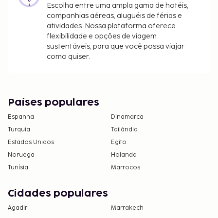
EUR por veículo (só ida, ocupação máxima de 4)
Escolha entre uma ampla gama de hotéis,
pessoas
companhias aéreas, aluguéis de férias e
atividades. Nossa plataforma oferece
Tarifa de transporte (aeroporto) por criança: 55
flexibilidade e opções de viagem
EUR (só ida), (dos 3 aos 18 anos)
sustentáveis, para que você possa viajar
como quiser.
A lista anterior pode não estar completa. As taxas e
os depósitos podem não incluir impostos e estão
sujeitos a alterações.
Devido às regulamentações nacionais, as
Países populares
transações em numerário neste alojamento
Espanha
Dinamarca
não poderão exceder 500 EUR. Para mais
Turquia
Tailândia
informações, contacte o alojamento através
Estados Unidos
Egito
dos dados que constam na confirmação de
Noruega
reserva.
Holanda
Tunísia
Marrocos
Cidades populares
Agadir
Marrakech