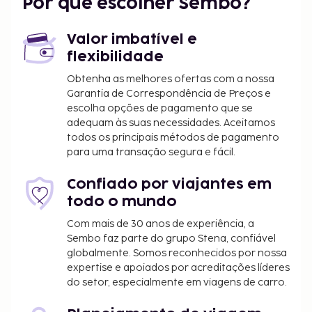
Por que escolher Sembo?
piscina exterior, ou aprecie soberbas vistas a partir
da açoteia.
Valor imbatível e
Devido às regulamentações nacionais, as
flexibilidade
transações em numerário neste alojamento
não poderão exceder 500 EUR. Para mais
Obtenha as melhores ofertas com a nossa
Garantia de Correspondência de Preços e
informações, contacte o alojamento através
escolha opções de pagamento que se
dos dados que constam na confirmação de
adequam às suas necessidades. Aceitamos
reserva.
todos os principais métodos de pagamento
para uma transação segura e fácil.
Confiado por viajantes em
todo o mundo
Com mais de 30 anos de experiência, a
Sembo faz parte do grupo Stena, confiável
globalmente. Somos reconhecidos por nossa
expertise e apoiados por acreditações líderes
do setor, especialmente em viagens de carro.