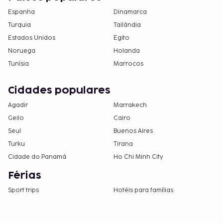
Espanha
Dinamarca
Turquia
Tailândia
Estados Unidos
Egito
Noruega
Holanda
Tunísia
Marrocos
Cidades populares
Agadir
Marrakech
Geilo
Cairo
Seul
Buenos Aires
Turku
Tirana
Cidade do Panamá
Ho Chi Minh City
Férias
Sport trips
Hotéis para famílias