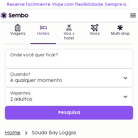
Reserve facilmente. Viaje com flexibilidade. Sempre ao melhor preço.
Viagens
Hotéis
Voo +
Voos
Multi-stop
hotel
Onde você quer ficar?
Quando?
A qualquer momento
Viajantes
2 adultos
Pesquisa
Home
Souda Bay Loggia