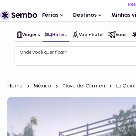
Res
Férias
Destinos
Minhas v
Viagens
Hotéis
Voo + hotel
Voos
Onde você quer ficar?
Home
México
Playa del Carmen
La Quin