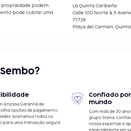
a propriedade podem
La Quinta Caribeña
mento pode cobrar uma
Calle 100 Norte & 5 Avenid
77728
Playa del Carmen, Quint
r Sembo?
xibilidade
Confiado por
mundo
m a nossa Garantia de
scolha opções de pagamento
Com mais de 30 anos
dades. Aceitamos todos os
grupo Stena, confiá
o para uma transação segura
nossa expertise e ap
especialmente em vi