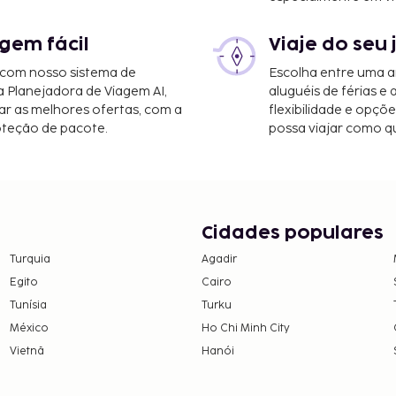
gem fácil
Viaje do seu 
 com nosso sistema de
Escolha entre uma a
a Planejadora de Viagem AI,
aluguéis de férias e
r as melhores ofertas, com a
flexibilidade e opçõ
oteção de pacote.
possa viajar como qu
Cidades populares
Turquia
Agadir
Egito
Cairo
Tunísia
Turku
México
Ho Chi Minh City
Vietnã
Hanói