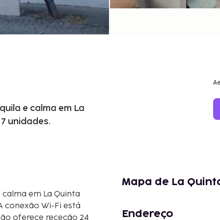
Ae
quila e calma em La
 7 unidades.
Mapa de La Quint
e calma em La Quinta
 A conexão Wi-Fi está
Endereço
não oferece receção 24