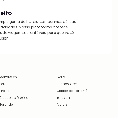
jeito
mpla gama de hotéis, companhias aéreas,
 atividades. Nossa plataforma oferece
es de viagem sustentáveis, para que você
iser.
Marrakech
Geilo
Seul
Buenos Aires
Tirana
Cidade do Panamá
Cidade do México
Yerevan
Sarande
Algiers