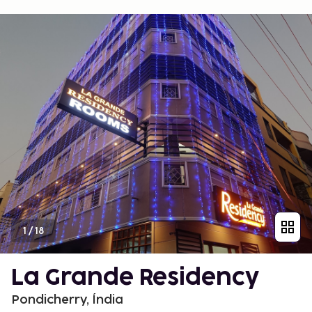
1
/
18
La Grande Residency
Pondicherry, Índia