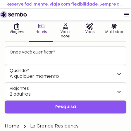
Reserve facilmente. Viaje com flexibilidade. Sempre ao melhor preço.
Viagens
Hotéis
Voo +
Voos
Multi-stop
hotel
Onde você quer ficar?
Quando?
A qualquer momento
Viajantes
2 adultos
Pesquisa
Home
La Grande Residency