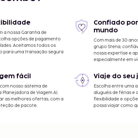
xibilidade
Confiado por
mundo
m a nossa Garantia de
scolha opções de pagamento
Com mais de 30 anos
dades. Aceitamos todos os
grupo Stena, confiá
o para uma transação segura
nossa expertise e ap
especialmente em vi
gem fácil
Viaje do seu 
 com nosso sistema de
Escolha entre uma a
a Planejadora de Viagem AI,
aluguéis de férias e
 km/5,9 mi
r as melhores ofertas, com a
flexibilidade e opçõ
oteção de pacote.
possa viajar como qu
km/20,9 mi
et com fios grátis,
 seco. Há
árias atividades