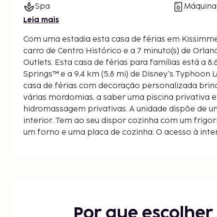
Spa
Máquina 
Leia mais
Com uma estadia esta casa de férias em Kissimmee
carro de Centro Histórico e a 7 minuto(s) de Orla
Outlets. Esta casa de férias para famílias está a 8,6 km (5,4 mi) de Disney
Springs™ e a 9,4 km (5,8 mi) de Disney's Typhoon
casa de férias com decoração personalizada bri
várias mordomias, a saber uma piscina privativa e
hidromassagem privativas. A unidade dispõe de u
interior. Tem ao seu dispor cozinha com um frigor
um forno e uma placa de cozinha. O acesso à inte
grátis e poderá, ainda, assistir aos seus program
favoritos na Smart TV de 60 polegadas com canais
são apresentadas à 0,1 milha e ao quilómetro mai
Lake Cecile - 2,1 km/1,3 mi
Lake Buena Vista Factory Stores - 2,6 km/1,6 mi
Falcon's Fire Golf Club - 2,7 km/1,7 mi
Por que escolhe