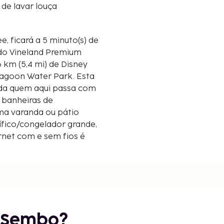
de lavar louça
, ficará a 5 minuto(s) de
ndo Vineland Premium
 Lagoon Water Park. Esta
nda quem aqui passa com
 banheiras de
ma varanda ou pátio
ífico/congelador grande,
rnet com e sem fios é
as de entretenimento
 por cabo. As distâncias
s próximo.
r Sembo?