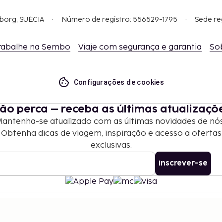
tacto e check-out sem
gborg, SUÉCIA
Número de registro: 556529-1795
Sede re
aceita clientes de
nero.
rabalhe na Sembo
Viaje com segurança e garantia
So
Configurações de cookies
ão perca – receba as últimas atualizaçõ
antenha-se atualizado com as últimas novidades de nó
Obtenha dicas de viagem, inspiração e acesso a ofertas
exclusivas.
Inscrever-se
©
2026
Stena Line Travel Group AB