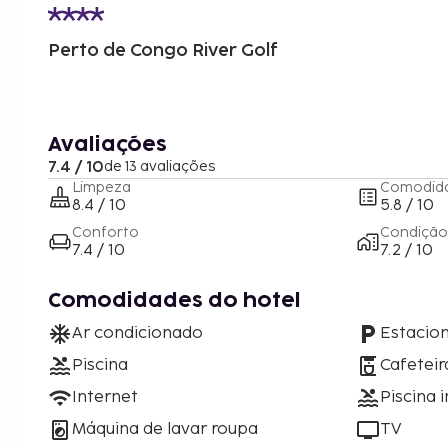
Perto de Congo River Golf
Avaliações
7.4 / 10
de 13 avaliações
Limpeza
Comodid
8.4 / 10
5.8 / 10
Conforto
Condição
7.4 / 10
7.2 / 10
Comodidades do hotel
Ar condicionado
Estacio
Piscina
Cafeteir
Internet
Piscina i
Máquina de lavar roupa
TV