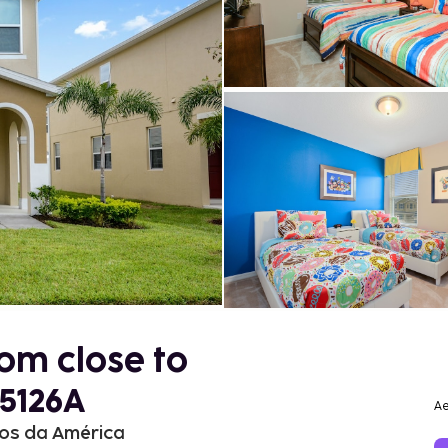
om close to
5126A
Ae
dos da América