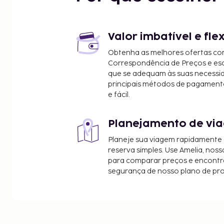
Congo River Golf - 3 km/1,8 mi
Capone's Dinner Show - 3,4 km/2,1 mi
Centro Histórico - 3,5 km/2,2 mi
Fun Spot America - 3,6 km/2,2 mi
Valor imbatível e fle
Parque Regional de Shingle Creek - 3,6 km/2,2 mi
Obtenha as melhores ofertas co
Kissimmee Go-Karts - 3,8 km/2,3 mi
Correspondência de Preços e e
Lake Bryan - 4,4 km/2,7 mi
que se adequam às suas necessi
Hawks Landing Golf Club - 4,3 km/2,6 mi
principais métodos de pagament
e fácil.
Medieval Times - 6,2 km/3,9 mi
192 Flea Market - 7,2 km/4,5 mi
Orlando Vineland Premium Outlets - 7,3 km/4,6 mi
Planejamento de via
Mary Queen of the Universe Shrine - 7,4 km/4,6 mi
Planeje sua viagem rapidamente
Os aeroportos mais próximos são:
reserva simples. Use Amelia, noss
Kissimmee, Florida (ISM-Kissimmee Gateway) - 9,5
para comparar preços e encontra
segurança de nosso plano de pr
Aeroporto Internacional de Orlando (MCO) - 33,6 
As principais comodidades incluem acesso à intern
registo de saída rápido e um serviço de limpeza a
estacionamento grátis no local. Tire partido das v