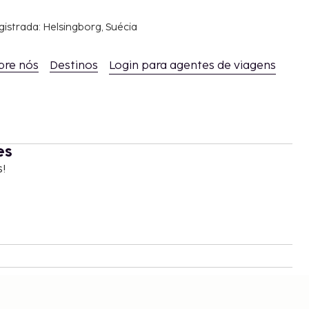
gistrada: Helsingborg, Suécia
bre nós
Destinos
Login para agentes de viagens
es
s!