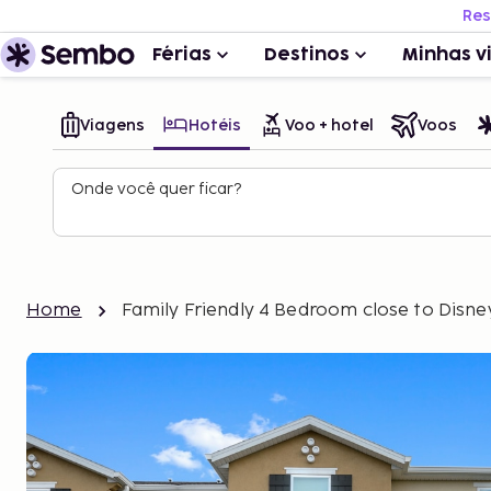
Res
Férias
Destinos
Minhas v
Viagens
Hotéis
Voo + hotel
Voos
Onde você quer ficar?
Home
Family Friendly 4 Bedroom close to Disne