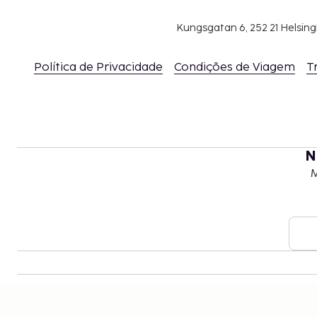
O alojamento disponibiliza check-in sem con
contacto.
Kungsgatan 6, 252 21 Helsin
Este alojamento aberto à comunidade LGBTQ+ 
qualquer orientação sexual e identidade de gé
Política de Privacidade
Condições de Viagem
T
N
M