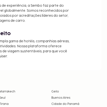
 de experiência, a Sembo faz parte do
vel globalmente. Somos reconhecidos por
oiados por acreditações líderes do setor,
agens de carro.
jeito
mpla gama de hotéis, companhias aéreas,
 atividades. Nossa plataforma oferece
es de viagem sustentáveis, para que você
iser.
Marrakech
Geilo
Seul
Buenos Aires
Tirana
Cidade do Panamá