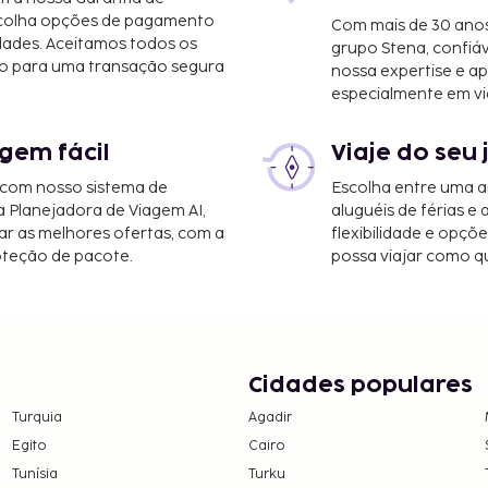
scolha opções de pagamento
Com mais de 30 anos
dades. Aceitamos todos os
grupo Stena, confiá
o para uma transação segura
nossa expertise e ap
especialmente em vi
gem fácil
Viaje do seu 
 com nosso sistema de
Escolha entre uma a
a Planejadora de Viagem AI,
aluguéis de férias e
 km/5,9 mi
r as melhores ofertas, com a
flexibilidade e opçõ
oteção de pacote.
possa viajar como qu
km/20,8 mi
et com fios grátis,
 seco. Há
as atividades recreativas
e soberbas vistas a partir
Cidades populares
rátis, serviços de
Turquia
Agadir
Egito
Cairo
pagamento de uma taxa
Tunísia
Turku