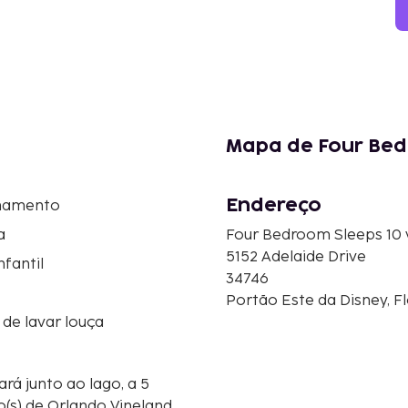
Mapa de Four Be
Endereço
namento
a
Four Bedroom Sleeps 1
5152 Adelaide Drive
nfantil
34746
Portão Este da Disney, F
de lavar louça
rá junto ao lago, a 5
o(s) de Orlando Vineland