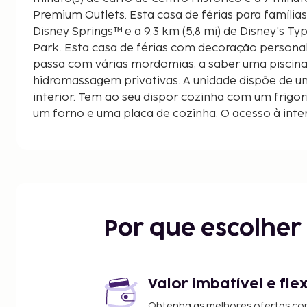
Premium Outlets. Esta casa de férias para famílias está a 8,5 km (5,3 mi) de
Disney Springs™ e a 9,3 km (5,8 mi) de Disney's 
Park. Esta casa de férias com decoração persona
passa com várias mordomias, a saber uma piscina 
hidromassagem privativas. A unidade dispõe de u
interior. Tem ao seu dispor cozinha com um frigor
um forno e uma placa de cozinha. O acesso à inte
grátis e poderá, ainda, assistir aos seus program
favoritos na Smart TV de 60 polegadas com canais
são apresentadas à 0,1 milha e ao quilómetro mai
Lake Cecile - 2 km/1,2 mi
Lake Buena Vista Factory Stores - 2,5 km/1,5 mi
Falcon's Fire Golf Club - 2,6 km/1,6 mi
Por que escolhe
Congo River Golf - 2,8 km/1,8 mi
Capone's Dinner Show - 3,3 km/2 mi
Parque Regional de Shingle Creek - 3,3 km/2 mi
Centro Histórico - 3,4 km/2,1 mi
Valor imbatível e fle
Fun Spot America - 3,4 km/2,1 mi
Obtenha as melhores ofertas co