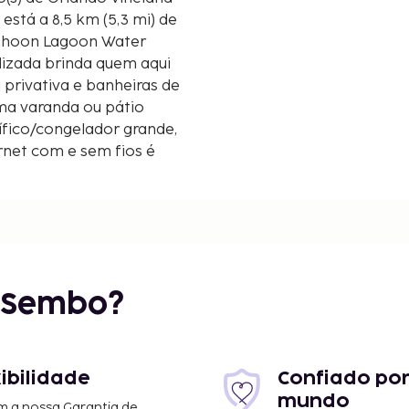
Typhoon Lagoon Water
lizada brinda quem aqui
privativa e banheiras de
ma varanda ou pátio
ífico/congelador grande,
rnet com e sem fios é
as de entretenimento
 por cabo. As distâncias
s próximo.
r Sembo?
xibilidade
Confiado por
mundo
m a nossa Garantia de