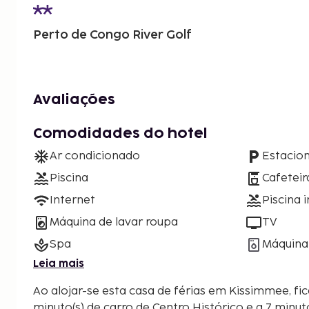
Perto de Congo River Golf
Avaliações
Comodidades do hotel
Ar condicionado
Estacio
Piscina
Cafeteir
Internet
Piscina i
Máquina de lavar roupa
TV
Spa
Máquina 
Leia mais
Ao alojar-se esta casa de férias em Kissimmee, fica
minuto(s) de carro de Centro Histórico e a 7 minut