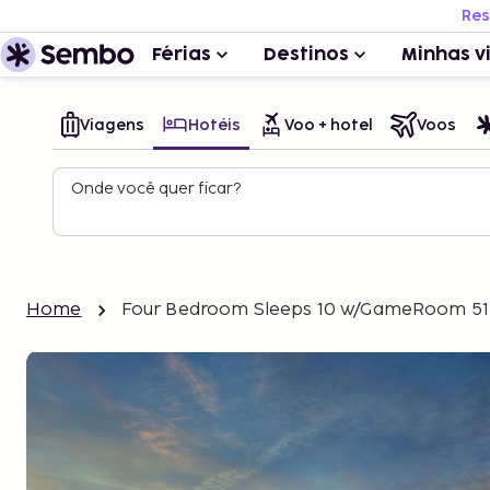
Res
Férias
Destinos
Minhas v
Viagens
Hotéis
Voo + hotel
Voos
Onde você quer ficar?
Home
Four Bedroom Sleeps 10 w/GameRoom 5