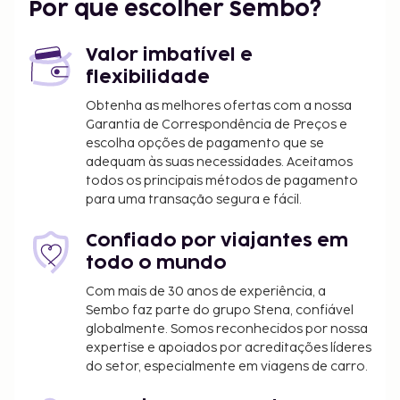
O alojamento irá solicitar-lhe o pagamento dos
Por que escolher Sembo?
seguintes custos. Podem incluir os impostos
aplicáveis:
Valor imbatível e
Será cobrada uma taxa de imposto
flexibilidade
local/municipal de 10.00 %.
Obtenha as melhores ofertas com a nossa
Garantia de Correspondência de Preços e
Incluímos todas as taxas que o alojamento nos
escolha opções de pagamento que se
comunicou.
adequam às suas necessidades. Aceitamos
todos os principais métodos de pagamento
As crianças não pagam quando dormem no
para uma transação segura e fácil.
quarto dos pais ou tutor, utilizando a(s) cama(s)
existentes.
Confiado por viajantes em
Disponibilização de opções de pagamento sem
todo o mundo
numerário em todas as transações.
Com mais de 30 anos de experiência, a
Sembo faz parte do grupo Stena, confiável
globalmente. Somos reconhecidos por nossa
expertise e apoiados por acreditações líderes
do setor, especialmente em viagens de carro.