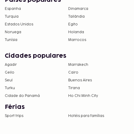
Países populares
Espanha
Dinamarca
Turquia
Tailândia
Estados Unidos
Egito
Noruega
Holanda
Tunísia
Marrocos
Cidades populares
Agadir
Marrakech
Geilo
Cairo
Seul
Buenos Aires
Turku
Tirana
Cidade do Panamá
Ho Chi Minh City
Férias
Sport trips
Hotéis para famílias