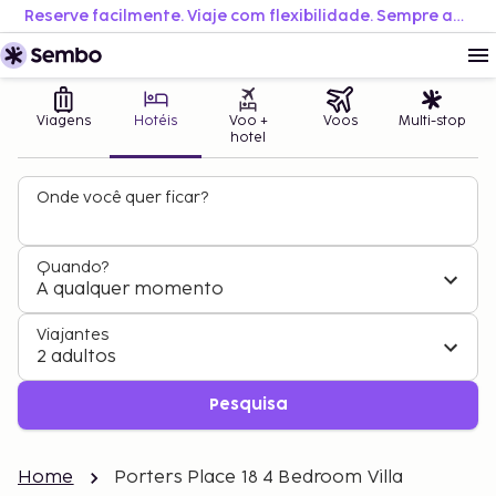
Reserve facilmente. Viaje com flexibilidade. Sempre ao melhor preço.
Viagens
Hotéis
Voo +
Voos
Multi-stop
hotel
Onde você quer ficar?
Quando?
A qualquer momento
Viajantes
2 adultos
Pesquisa
Home
Porters Place 18 4 Bedroom Villa