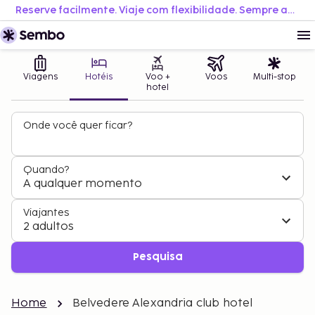
Reserve facilmente. Viaje com flexibilidade. Sempre ao melhor preço.
Viagens
Hotéis
Voo +
Voos
Multi-stop
hotel
Onde você quer ficar?
Quando?
A qualquer momento
Viajantes
2 adultos
Pesquisa
Home
Belvedere Alexandria club hotel