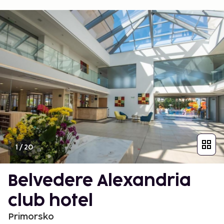
1
/
20
Belvedere Alexandria
club hotel
Primorsko