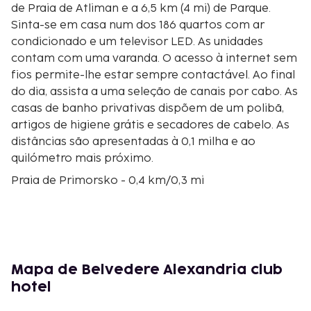
de Praia de Atliman e a 6,5 km (4 mi) de Parque.
Sinta-se em casa num dos 186 quartos com ar
condicionado e um televisor LED. As unidades
contam com uma varanda. O acesso à internet sem
fios permite-lhe estar sempre contactável. Ao final
do dia, assista a uma seleção de canais por cabo. As
casas de banho privativas dispõem de um polibã,
artigos de higiene grátis e secadores de cabelo. As
distâncias são apresentadas à 0,1 milha e ao
quilómetro mais próximo.
Praia de Primorsko - 0,4 km/0,3 mi
Praia Sul de Primorsko - 0,5 km/0,3 mi
Praia de Atliman - 4,2 km/2,6 mi
Parque - 6,5 km/4 mi
Beglik Tash - 6,5 km/4 mi
Praia de Karaagach - 7,5 km/4,7 mi
Mapa de Belvedere Alexandria club
Praia de Coral - 8,7 km/5,4 mi
hotel
Reserva Arkutino - 9,9 km/6,2 mi