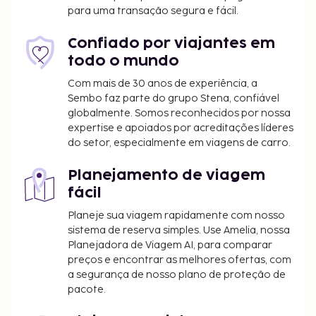
pequeno-almoço buffet grátis, servido diariamente
para uma transação segura e fácil.
entre as 7:30 e as 10:00.
Tarifa de estacionamento: 10 EUR por dia
Confiado por viajantes em
todo o mundo
A lista anterior pode não estar completa. As taxas e
os depósitos podem não incluir impostos e estão
Com mais de 30 anos de experiência, a
sujeitos a alterações.
Sembo faz parte do grupo Stena, confiável
globalmente. Somos reconhecidos por nossa
A piscina sazonal estará aberta de 24 de maio a
expertise e apoiados por acreditações líderes
19 de setembro.
do setor, especialmente em viagens de carro.
É possível que as crianças não tenham direito
ao pequeno-almoço gratuitamente.
Planejamento de viagem
fácil
Planeje sua viagem rapidamente com nosso
sistema de reserva simples. Use Amelia, nossa
Planejadora de Viagem AI, para comparar
preços e encontrar as melhores ofertas, com
a segurança de nosso plano de proteção de
pacote.