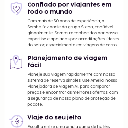
Confiado por viajantes em
estadia
todo o mundo
Incluímos todas as taxas que o alojamento nos
Com mais de 30 anos de experiência, a
comunicou.
Sembo faz parte do grupo Stena, confiável
globalmente. Somos reconhecidos por nossa
O alojamento disponibiliza check-in sem
expertise e apoiados por acreditações líderes
contacto e check-out sem contacto.
do setor, especialmente em viagens de carro.
Planejamento de viagem
fácil
Planeje sua viagem rapidamente com nosso
sistema de reserva simples. Use Amelia, nossa
Planejadora de Viagem AI, para comparar
preços e encontrar as melhores ofertas, com
a segurança de nosso plano de proteção de
pacote.
Viaje do seu jeito
Escolha entre uma ampla gama de hotéis,