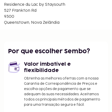
Queenstown Event Centre - 3,6 km/2,2 mi
Residence du Lac by Staysouth
Alpine Aqualand - 3,6 km/2,2 mi
527 Frankton Rd
Underwater Observatory - 3,7 km/2,3 mi
9300
Casino de Skycity Queenstown - 3,7 km/2,3 mi
Queenstown, Nova Zelândia
O aeroporto principal mais próximo é o de
Queenstown (ZQN-Aeroporto Internacional de
Queenstown) - 4,3 km/2,6 mi
Há estacionamento grátis no local. Desfrute de
Por que escolher Sembo?
fantásticas vistas a partir da açoteia ou tire partido
das várias comodidades e serviços ao seu dispor,
Valor imbatível e
incluindo serviços de concierge. A classificação do
flexibilidade
alojamento, fornecida pelo nosso sistema de
classificação, tem por base o tipo de alojamento,
Obtenha as melhores ofertas com a nossa
as comodidades e os serviços.
Garantia de Correspondência de Preços e
escolha opções de pagamento que se
O alojamento irá solicitar-lhe o pagamento dos
adequam às suas necessidades. Aceitamos
seguintes custos. Podem incluir os impostos
todos os principais métodos de pagamento
aplicáveis:
para uma transação segura e fácil.
Depósito: 500 NZD por alojamento e por