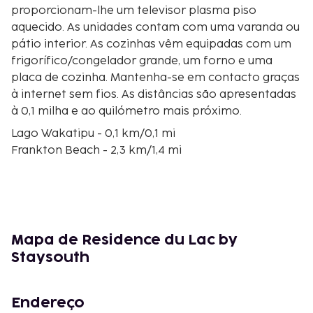
proporcionam-lhe um televisor plasma piso
aquecido. As unidades contam com uma varanda ou
pátio interior. As cozinhas vêm equipadas com um
frigorífico/congelador grande, um forno e uma
placa de cozinha. Mantenha-se em contacto graças
à internet sem fios. As distâncias são apresentadas
à 0,1 milha e ao quilómetro mais próximo.
Lago Wakatipu - 0,1 km/0,1 mi
Frankton Beach - 2,3 km/1,4 mi
The Kingston Flyer - 2,9 km/1,8 mi
St Joseph's Parish - 3,2 km/2 mi
Queenstown Gardens - 3,3 km/2,1 mi
Queenstown Ice Arena - 3,4 km/2,1 mi
Queenstown Beach - 3,4 km/2,1 mi
Mapa de Residence du Lac by
Church of St Peters - 3,5 km/2,2 mi
Staysouth
Williams Cottage - 3,5 km/2,2 mi
Cookie Time Cookie Bar - 3,5 km/2,2 mi
Queenstown Mall - 3,5 km/2,2 mi
Endereço