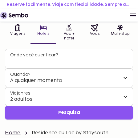
Reserve facilmente. Viaje com flexibilidade. Sempre ao melhor preço.
Viagens
Hotéis
Voo +
Voos
Multi-stop
hotel
Onde você quer ficar?
Quando?
A qualquer momento
Viajantes
2 adultos
Pesquisa
Home
Residence du Lac by Staysouth