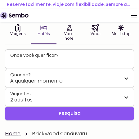
Reserve facilmente. Viaje com flexibilidade. Sempre ao melhor preço.
Viagens
Hotéis
Voo +
Voos
Multi-stop
hotel
Onde você quer ficar?
Quando?
A qualquer momento
Viajantes
2 adultos
Pesquisa
Home
Brickwood Ganduvaru