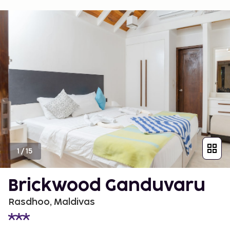
1
/
15
Brickwood Ganduvaru
Rasdhoo, Maldivas