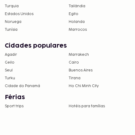
Turquia
Tailândia
Estados Unidos
Egito
Noruega
Holanda
Tunísia
Marrocos
Cidades populares
Agadir
Marrakech
Geilo
Cairo
Seul
Buenos Aires
Turku
Tirana
Cidade do Panamá
Ho Chi Minh City
Férias
Sport trips
Hotéis para famílias